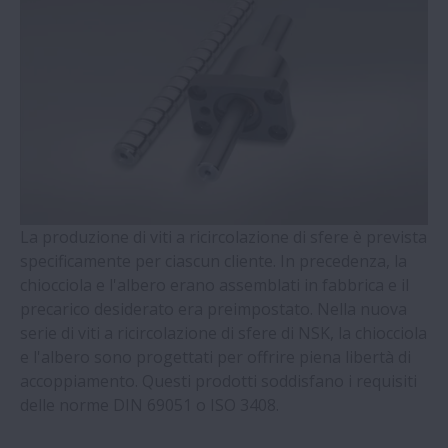
Supporto per Viti a Ricircolazione di Sfere
- Serie WBK
Cuscinetti a Sfere a Quattro Punti di
Contatto con gabbia massiccia guidata
sull'anello esterno (Serie QJ)
Cuscinetti radiali a rulli cilindrici con terzo
anello autoallineante
La produzione di viti a ricircolazione di sfere è prevista
specificamente per ciascun cliente. In precedenza, la
chiocciola e l'albero erano assemblati in fabbrica e il
Cuscinetti a Doppia Corona di Rulli Conici
precarico desiderato era preimpostato. Nella nuova
serie di viti a ricircolazione di sfere di NSK, la chiocciola
Cuscinetti - Serie Molded-Oil
e l'albero sono progettati per offrire piena libertà di
accoppiamento. Questi prodotti soddisfano i requisiti
delle norme DIN 69051 o ISO 3408.
Supporti Ritti e Accessori - Serie SNN