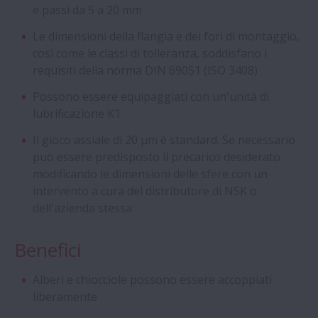
e passi da 5 a 20 mm
Inserti Self-Lube della Serie HLT
Le dimensioni della flangia e dei fori di montaggio,
così come le classi di tolleranza, soddisfano i
Viti a Ricircolazione di Sfere a Norme DIN
requisiti della norma DIN 69051 (ISO 3408)
Possono essere equipaggiati con un'unità di
Cuscinetti a quattro corone di rulli
lubrificazione K1
cilindrici con gabbia a perni (Stud-Type)
Il gioco assiale di 20 µm è standard. Se necessario
può essere predisposto il precarico desiderato
Aqua Bearings
modificando le dimensioni delle sfere con un
intervento a cura del distributore di NSK o
Cuscinetti radiali a sfere speciali
dell'azienda stessa
Cuscinetti a Sfere a Contatto Obliquo di
Benefici
Super Precisione - Serie ROBUST per
Macchine Utensili
Alberi e chiocciole possono essere accoppiati
liberamente
Cuscinetti anti scorrimento - Serie Creep-