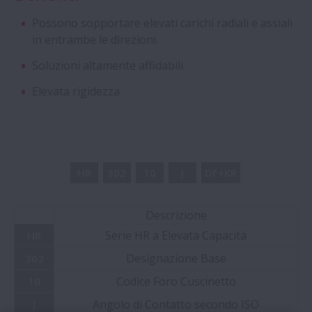
Inserti Self-Lube della Serie HLT
Possono sopportare elevati carichi radiali e assiali
in entrambe le direzioni.
Viti a Ricircolazione di Sfere a Norme DIN
Soluzioni altamente affidabili
Elevata rigidezza
Cuscinetti a quattro corone di rulli
cilindrici con gabbia a perni (Stud-Type)
Aqua Bearings
HR
302
10
J
DF+KR
Cuscinetti radiali a sfere speciali
Descrizione
Serie HR a Elevata Capacità
Cuscinetti a Sfere a Contatto Obliquo di
HR
Super Precisione - Serie ROBUST per
Designazione Base
302
Macchine Utensili
Codice Foro Cuscinetto
10
Angolo di Contatto secondo ISO
J
Cuscinetti anti scorrimento - Serie Creep-