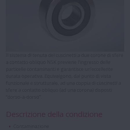
Supporto per Viti a Ricircolazione di Sfere
- Serie WBK
Cuscinetti a Sfere a Quattro Punti di
Contatto con gabbia massiccia guidata
sull'anello esterno (Serie QJ)
Il sistema di tenuta dei cuscinetti a due corone di sfere
Cuscinetti radiali a rulli cilindrici con terzo
a contatto obliquo NSK previene l’ingresso delle
anello autoallineante
particelle contaminanti e garantisce un’eccellente
durata operativa. Equivalgono, dal punto di vista
funzionale e strutturale, ad una coppia di cuscinetti a
Cuscinetti a Doppia Corona di Rulli Conici
sfere a contatto obliquo (ad una corona) disposti
“dorso-a-dorso”.
Cuscinetti - Serie Molded-Oil
Descrizione della condizione
Supporti Ritti e Accessori - Serie SNN
Contaminazione