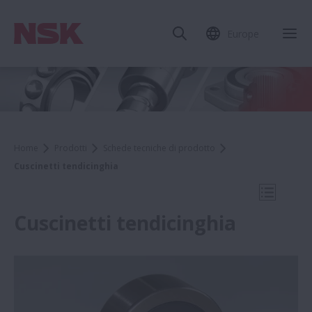
Europe
Chi
Home
Prodotti
Schede tecniche di prodotto
Cuscinetti tendicinghia
Apri la 
Cuscinetti tendicinghia
Schede tecniche di prodotto