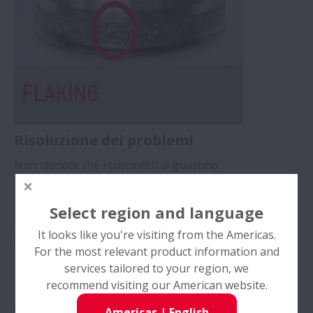
Risoluzione dei problemi
Non lasciate che i cuscinetti si guastino
prematuramente o improvvisamente.
Risparmiate fatica e denaro con gli strumenti di
Select region and language
risoluzione dei problemi di NSK.
>>
It looks like you're visiting from the Americas.
For the most relevant product information and
services tailored to your region, we
recommend visiting our American website.
Americas
|
English