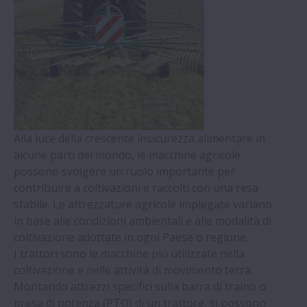
Industria automobilistica
Stampaggio a iniezione
Eolico
Alla luce della crescente insicurezza alimentare in
alcune parti del mondo, le macchine agricole
Industria ferroviaria
possono svolgere un ruolo importante per
contribuire a coltivazioni e raccolti con una resa
Industria Agricola
stabile. Le attrezzature agricole impiegate variano
in base alle condizioni ambientali e alle modalità di
Motori industriali
coltivazione adottate in ogni Paese o regione.
I trattori sono le macchine più utilizzate nella
coltivazione e nelle attività di movimento terra.
Riduttori industriali
Montando attrezzi specifici sulla barra di traino o
presa di potenza (PTO) di un trattore, si possono