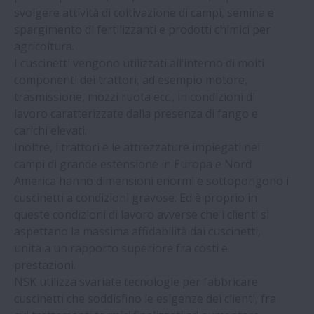
Macchine per l’Industria Alimentare
svolgere attività di coltivazione di campi, semina e
spargimento di fertilizzanti e prodotti chimici per
agricoltura.
Apparecchiature medicali
I cuscinetti vengono utilizzati all’interno di molti
componenti dei trattori, ad esempio motore,
Motociclette
trasmissione, mozzi ruota ecc., in condizioni di
lavoro caratterizzate dalla presenza di fango e
Macchine per ufficio
carichi elevati.
Inoltre, i trattori e le attrezzature impiegati nei
campi di grande estensione in Europa e Nord
Semiconduttori
America hanno dimensioni enormi e sottopongono i
cuscinetti a condizioni gravose. Ed è proprio in
Olio di palma
queste condizioni di lavoro avverse che i clienti si
aspettano la massima affidabilità dai cuscinetti,
unita a un rapporto superiore fra costi e
Zuccherifici
prestazioni.
NSK utilizza svariate tecnologie per fabbricare
Pompe e Compressori
cuscinetti che soddisfino le esigenze dei clienti, fra