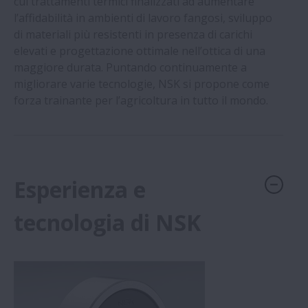
cui trattamenti termici finalizzati ad aumentare
l’affidabilità in ambienti di lavoro fangosi, sviluppo
Industria del Cemento
di materiali più resistenti in presenza di carichi
elevati e progettazione ottimale nell’ottica di una
Macchine Utensili
maggiore durata. Puntando continuamente a
migliorare varie tecnologie, NSK si propone come
Industria Estrattiva Mineraria ed Edilizia
forza trainante per l’agricoltura in tutto il mondo.
Siderurgia
Esperienza e
tecnologia di NSK