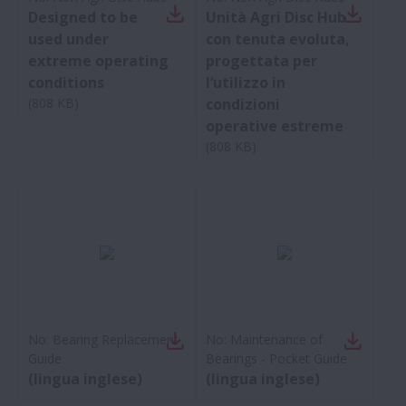
Designed to be
Unità Agri Disc Hub
used under
con tenuta evoluta,
extreme operating
progettata per
conditions
l‘utilizzo in
(
808 KB
)
condizioni
operative estreme
(
808 KB
)
No:
Bearing Replacement
No:
Maintenance of
Guide
Bearings - Pocket Guide
(lingua inglese)
(lingua inglese)