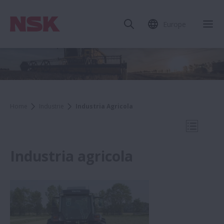
Europe
Chi
Home
Industrie
Industria Agricola
Apri la 
Industria agricola
Industrie
Industria della Carta