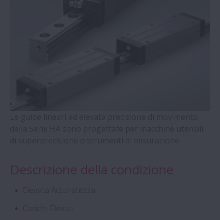
Supporto per Viti a Ricircolazione di Sfere
- Serie WBK
Cuscinetti a Sfere a Quattro Punti di
Contatto con gabbia massiccia guidata
sull'anello esterno (Serie QJ)
Cuscinetti radiali a rulli cilindrici con terzo
anello autoallineante
Le guide lineari ad elevata precisione di movimento
della Serie HA sono progettate per macchine utensili
di superprecisione o strumenti di misurazione.
Cuscinetti a Doppia Corona di Rulli Conici
Descrizione della condizione
Cuscinetti - Serie Molded-Oil
Elevata Accuratezza
Supporti Ritti e Accessori - Serie SNN
Carichi Elevati