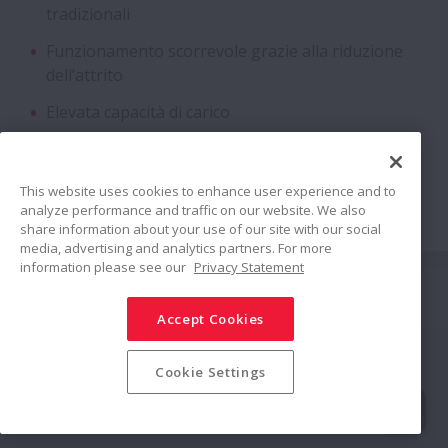
tradizionali
Free
Funzionamento scorrevole grazie alla riduzione
dell’attrito
Viti a Ricircolazione di Sfere di Grandi
Dimensioni
Elevata capacità di carico
Elevata rigidità
Cuscinetti Magneto
This website uses cookies to enhance user experience and to
analyze performance and traffic on our website. We also
Cuscinetti flangiati per riduttori
share information about your use of our site with our social
media, advertising and analytics partners. For more
information please see our
Privacy Statement
Cuscinetti ibridi con sfere in ceramica
Connetti
Accept Cookies
Condividi
Unità cuscinetto in due metà a lunga
durata per rulli motorizzati
Politica sui Social Media
Marchi commerciali
Termini & Condizioni
Cookie Settings
Politica sulla Sicurezza delle Informazioni
Politica sulla Riservatezza
Modern Slavery Statement
Mappa del Sito
Albero pignone a lunga durata con gruppo
© NSK Ltd. 2025
rulli e gabbia