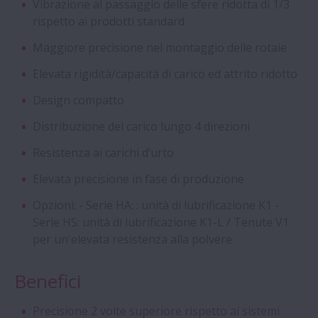
Vibrazione al passaggio delle sfere ridotta di 1/3
Inserti Self-Lube della Serie HLT
rispetto ai prodotti standard
Maggiore precisione nel montaggio delle rotaie
Viti a Ricircolazione di Sfere a Norme DIN
Elevata rigidità/capacità di carico ed attrito ridotto
Cuscinetti a quattro corone di rulli
Design compatto
cilindrici con gabbia a perni (Stud-Type)
Distribuzione del carico lungo 4 direzioni
Resistenza ai carichi d’urto
Aqua Bearings
Elevata precisione in fase di produzione
Cuscinetti radiali a sfere speciali
Opzioni: - Serie HA: : unità di lubrificazione K1 -
Serie HS: unità di lubrificazione K1-L / Tenute V1
per un'elevata resistenza alla polvere
Cuscinetti a Sfere a Contatto Obliquo di
Super Precisione - Serie ROBUST per
Macchine Utensili
Benefici
Precisione 2 volte superiore rispetto ai sistemi
Cuscinetti anti scorrimento - Serie Creep-