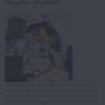
Filosofia e Risultati
Risoluzione dei Problemi
Espandi 
Servizi Tecnici
Espandi S
Manutenzione dei cuscinetti
Espandi 
AIP Programma a Valore Aggiunto
Espandi 
Formazione
Espandi 
Video
Espandi 
NSK persegue da sempre lo sviluppo di tecnologie
Innovazione
innovative ed è impegnata a migliorare la qualità per
Espandi 
contribuire alla creazione di una società più sicura ed
Filosofia e Risultati / Quattro tecnologie chiave più una
efficiente e per proteggere l’ambiente, in linea con la