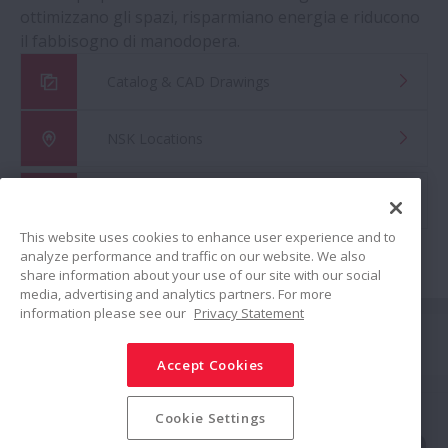
ottimizzano gli spazi, risparmiano energia e riducono
il fabbisogno di manodopera.
Catalog & CAD Drawings
NSK Locations
Global Distributor Search
This website uses cookies to enhance user experience and to
analyze performance and traffic on our website. We also
share information about your use of our site with our social
media, advertising and analytics partners. For more
information please see our
Privacy Statement
Connetti
Accept Cookies
Condividi
Politica sui Social Media
Marchi commerciali
Termini & Condizioni
Cookie Settings
Politica sulla Sicurezza delle Informazioni
Politica sulla Riservatezza