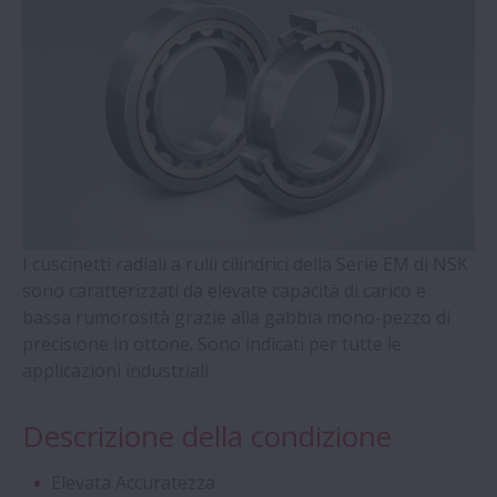
Supporto per Viti a Ricircolazione di Sfere
- Serie WBK
Cuscinetti a Sfere a Quattro Punti di
Contatto con gabbia massiccia guidata
sull'anello esterno (Serie QJ)
Cuscinetti radiali a rulli cilindrici con terzo
anello autoallineante
I cuscinetti radiali a rulli cilindrici della Serie EM di NSK
sono caratterizzati da elevate capacità di carico e
bassa rumorosità grazie alla gabbia mono-pezzo di
Cuscinetti a Doppia Corona di Rulli Conici
precisione in ottone. Sono indicati per tutte le
applicazioni industriali.
Cuscinetti - Serie Molded-Oil
Descrizione della condizione
Supporti Ritti e Accessori - Serie SNN
Elevata Accuratezza