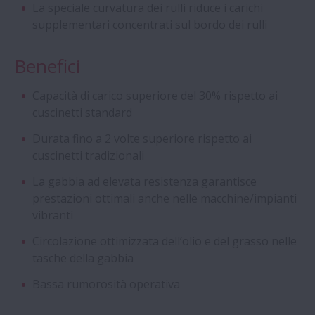
La speciale curvatura dei rulli riduce i carichi
Free
supplementari concentrati sul bordo dei rulli
Viti a Ricircolazione di Sfere di Grandi
Benefici
Dimensioni
Capacità di carico superiore del 30% rispetto ai
cuscinetti standard
Cuscinetti Magneto
Durata fino a 2 volte superiore rispetto ai
Cuscinetti flangiati per riduttori
cuscinetti tradizionali
La gabbia ad elevata resistenza garantisce
Cuscinetti ibridi con sfere in ceramica
prestazioni ottimali anche nelle macchine/impianti
vibranti
Unità cuscinetto in due metà a lunga
Circolazione ottimizzata dell’olio e del grasso nelle
durata per rulli motorizzati
tasche della gabbia
Bassa rumorosità operativa
Albero pignone a lunga durata con gruppo
rulli e gabbia