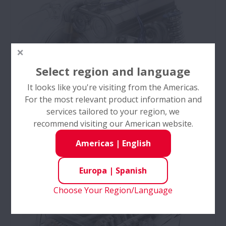
Select region and language
It looks like you're visiting from the Americas.
For the most relevant product information and
services tailored to your region, we
recommend visiting our American website.
Accesorios Eléctricos
Americas
|
English
La avanzada tecnología de NSK ha revitalizado la
Europa
|
Spanish
industria del automóvil con elementos tales como
una unidad de polea de embrague para los
Choose Your Region/Language
alternadores, que es una fuente de energía
automotriz.