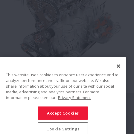
Partes del Motor
This website uses cookies to enhance user experience and to
analyze performance and traffic on our website. We also
NSK ofrece componentes de motor compactos y
share information about your use of our site with our social
duraderos que están a la cabeza de la tendencia de
media, advertising and analytics partners. For more
motores de tamaño reducido.
information please see our
Privacy Statement
Conectar
Accept Cookies
Compartir
Política de redes sociales
Marcas Comerciales
Cookie Settings
Términos y condiciones
Política de seguridad de la información