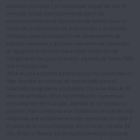
Los husillos a bolas de NSK procuran la
absoluta precisión y productividad requerida por el
perfección en los bordes de las lentes
mercado actual, particularmente (pero no
exclusivamente) en la fabricación de moldes para el
sector de la fabricación de automóviles. Los moldes
Los husillos a bolas de alta carga de NSK
utilizados para la fabricación de componentes de
ahora ofrecen una vida útil aún mayor
plástico medianos y grandes requieren del taladrado
de agujeros profundos para crear conductos de
Evitar la corrosión eléctrica de los
refrigeración largos y precisos, algunos de hasta 1500
rodamientos en los sistemas de
mm e incluso más.
transmisión de los Vehículos Eléctricos
IMSA es una empresa italiana que se ha convertido en
líder mundial en centros de mecanizado para el
taladrado de agujeros profundos. Durante más de 30
NSK pondrá en marcha el futuro del
años de actividad, IMSA ha introducido numerosas
ferrocarril en la InnoTrans 2022
innovaciones técnicas que, además de consolidar su
posición, han conducido a la instalación de más de 500
Los nuevos rodamientos de NSK ofrecen
máquinas que actualmente están operando en Italia y
una larga vida útil a los fabricantes de
el resto de la Unión Europea, así como en Canadá, EE.
acero
UU., Brasil y México. La compañía tiene una cuota de