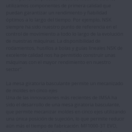
los fallos de las máquinas de fabricación
utilizamos componentes de primera calidad que
de suelos de cemento
puedan garantizar un rendimiento y fiabilidad
óptimos a lo largo del tiempo. Por ejemplo, NSK
Rodamientos de bolas de alta velocidad,
siempre ha sido nuestro punto de referencia en el
fáciles de manejar y de larga duración de
control de movimiento a todo lo largo de la evolución
NSK
de nuestras máquinas. La disponibilidad de
rodamientos, husillos a bolas y guías lineales NSK de
excelente calidad nos ha permitido construir unas
Las ventajas de las guías lineales de la
máquinas con el mayor rendimiento en nuestro
serie NH de NSK resultan claramente
sector".
visibles en aplicaciones de mecanizado de
vidrio
La mesa giratoria basculante permite un mecanizado
de moldes en cinco ejes
NSK renueva los bujes Agri Disc Hubs de la
Una de las innovaciones más recientes de IMSA ha
Serie A con el lanzamiento de la gama AS
sido el desarrollo de una mesa giratoria basculante,
que permite mecanizar moldes en cinco ejes utilizando
una única posición de sujeción, lo que permite reducir
Los desarrollos en los rodamientos que
aún más el tiempo de fabricación. MF1000-3T EVO,
lleva a cabo NSK ayudan a maximizar el