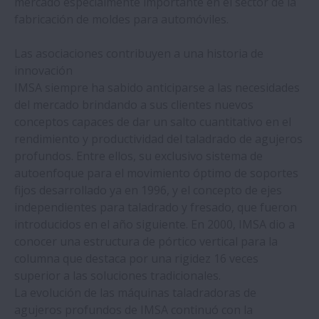
mercado especialmente importante en el sector de la
fabricación de moldes para automóviles.
Las autoridades confiscan una gran
cantidad de rodamientos NSK falsificados
Las asociaciones contribuyen a una historia de
innovación
NSK y thyssenKrupp estudian la creación
IMSA siempre ha sabido anticiparse a las necesidades
de una joint venture en el sector de la
del mercado brindando a sus clientes nuevos
automoción
conceptos capaces de dar un salto cuantitativo en el
rendimiento y productividad del taladrado de agujeros
Una planta de fabricación de productos de
profundos. Entre ellos, su exclusivo sistema de
madera logra reducir los períodos de
autoenfoque para el movimiento óptimo de soportes
inactividad gracias a las guías lineales de
fijos desarrollado ya en 1996, y el concepto de ejes
NSK
independientes para taladrado y fresado, que fueron
introducidos en el año siguiente. En 2000, IMSA dio a
conocer una estructura de pórtico vertical para la
Los rodamientos Silver-Lube® de NSK
columna que destaca por una rigidez 16 veces
resisten los fluidos de lavado en la cinta
superior a las soluciones tradicionales.
transportadora de la línea de
La evolución de las máquinas taladradoras de
embotellado
agujeros profundos de IMSA continuó con la