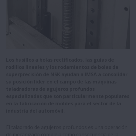
estandariza las guías lineales de NSK
CMZ y NSK, colaboración tecnológica al
más alto nivel durante más de 25 años
Los rodamientos NSK preensamblados
ahorran tiempo y reducen costes a un
fabricante de cribas vibratorias
Los husillos a bolas rectificados, las guías de
rodillos lineales y los rodamientos de bolas de
superprecisión de NSK ayudan a IMSA a consolidar
NSK forma al personal de producción
su posición líder en el campo de las máquinas
mediante el uso de tecnologías de
taladradoras de agujeros profundos
realidad virtual (RV)
especializadas que son particularmente populares
en la fabricación de moldes para el sector de la
Las guías de rodillos de NSK aumentan el
industria del automóvil.
tiempo de actividad de las máquinas de
moldeo por inyección y soplado
El taladrado de agujeros profundos es una operación
de mecanizado compleja como consecuencia de la