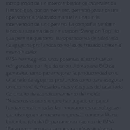
introducción de un intercambiador de cabezales de
Nuevo husillo a bolas NSK para máquinas
fresado que, por primera vez, permitió pasar de una
herramienta de última generación y alta
operación de taladrado manual a una sin la
precisión
intervención de un operario. La compañía también
lanzó su sistema de conmutación "Swing on Top", lo
que permite que tanto las operaciones de taladrado
NSK presenta la primera línea de
de agujeros profundos como las de fresado utilicen el
rodamientos del mundo equipados con
mismo husillo.
jaulas de bioplástico
IMSA ha integrado unos potentes electrohusillos
refrigerados por líquido en su última serie EVO de
La industria del papel se beneficiará del
gama alta, tanto para mejorar la productividad en el
nuevo curso en la NSK Academy
taladrado de agujeros profundos como para asegurar
un alto nivel de fresado antes y después del taladrado
Los rodamientos de NSK ahorran costes
del circuito de acondicionamiento del molde.
en el mantenimiento de las cintas
"Nuestros socios siempre han jugado un papel
transportadoras de carga de barcos
fundamental en todas las innovaciones tecnológicas
que distinguen a nuestra empresa", comenta Marco
Colombo, Jefe del Departamento Técnico de IMSA.
Los rodamientos de NSK reducen a cero
"Para poner en práctica nuestras ideas de diseño,