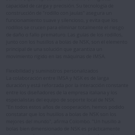
Los rodamientos Silver-Lube® de NSK
capacidad de carga y precisión. Su tecnología de
destacan por aportar una larga vida útil a
construcción de "rodillo con jaulas" asegura un
las aplicaciones de la industria
funcionamiento suave y silencioso, y evita que los
alimentaria
rodillos se crucen para eliminar totalmente el riesgo
de daño o fallo prematuro. Las guías de los rodillos,
junto con los husillos a bolas de NSK, son el elemento
principal de una solución que garantiza un
movimiento rígido en las máquinas de IMSA.
Flexibilidad y suministros personalizados
La colaboración entre IMSA y NSK es de larga
duración y está reforzada por la interacción constante
entre los diseñadores de la empresa italiana y los
especialistas del equipo de soporte local de NSK.
"En todos estos años de cooperación, hemos podido
constatar que los husillos a bolas de NSK son los
mejores del mundo", afirma Colombo. "Un husillo a
bolas bien dimensionado de NSK es prácticamente