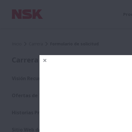
Pro
Inicio
Carrera
Formulario de solicitud
Form
Carrera
Visión Recursos Humanos
Paso
Ofertas de Trabajo
Sus dato
Historias Profesionales
Por favor
Responda
Sitio Web de Carreras