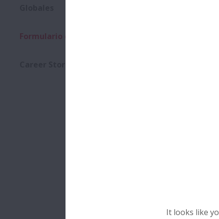
Globales
Dat
Nomb
Formulario de solicitud
Career Stories
Apelli
Email
Teléf
It looks like 