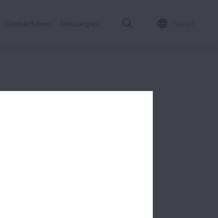
Contáctanos
Descargas
Europe
orios.
io de empleo.