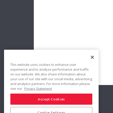
El arch
Protec
He t
Envia
This website uses cookies to enhance user
experience and to analyze performance and traffic
on our website. We also share information about
your use of our site with our social media, advertising
and analytics partners. For more information please
see our
Privacy Statement
Conectar
Compartir
Accept Cookies
Cookie Settings