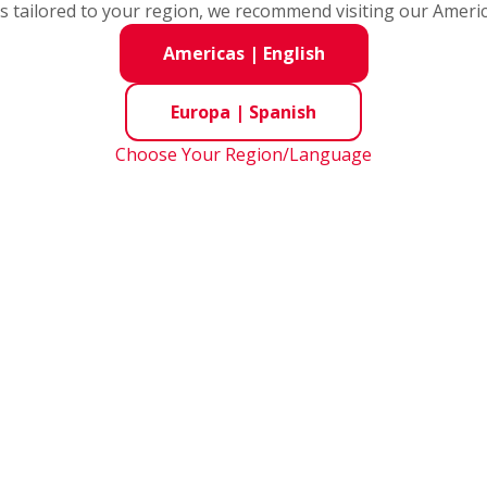
 2:
s tailored to your region, we recommend visiting our Ameri
Americas
|
English
 descargue su solicitud.
Europa
|
Spanish
chivo debe ser inferior a 2 MB y los tipos d
entes: .doc .docx .pdf
Choose Your Region/Language
 de Presentación
ulum Vitae
encias
s campos son obligatorios