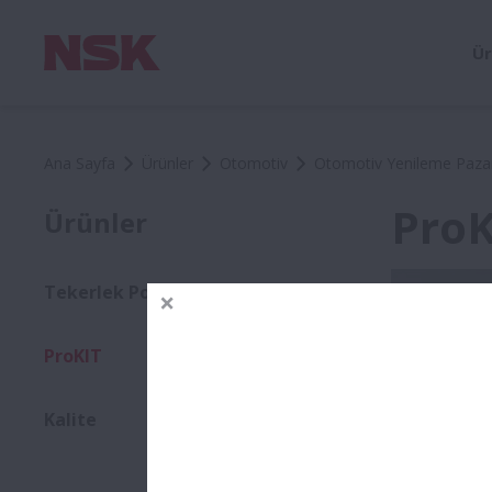
Ür
Ana Sayfa
Ürünler
Otomotiv
Otomotiv Yenileme Pazar
ProK
Ürünler
Tekerlek Poyra Rulmanları
ProKIT
Kalite