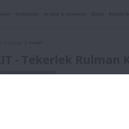
ünler
Endüstriler
Araçlar & Hizmetler
Şirket
Bizimle İ
ı
Ürünler
ProKIT
IT - Tekerlek Rulman K
ProKIT Nedir?
ProKIT, NSK'nın Bağımsız Yeni
ilgili ürünü monte etmek için 
Ürün, uygulamalar ve izlenilebi
üzerinde bulunmaktadır.