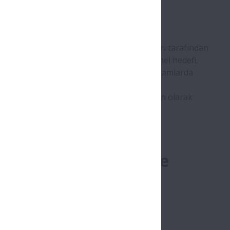
atalar gibi bütün parçalar OE araç üreticileri tarafından
dan test edilip onaylanmıştır. NSK‘nin temel hedefi,
n ProKIT'ler, ISO akreditasyonuna sahip ortamlarda
e en yüksek NSK kalite standartlarına uygun olarak
ekilde tasarlanmıştır.
ek rulmanlari - online
i dokümanları
>>