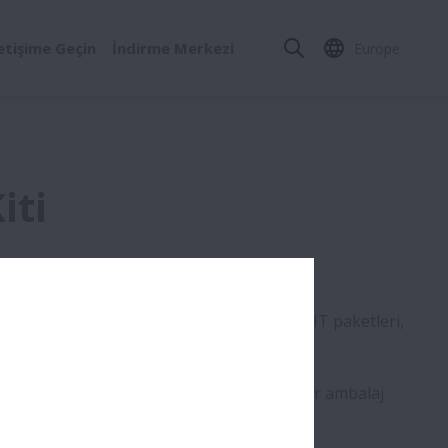
letişime Geçin
İndirme Merkezi
Europe
iti
leme Pazarı için yeni ürün gamıdır. ProKIT paketleri,
gerekli olan bütün parçalara sahiptir.
lirliğe ilişkin ayrıntılı bilgi sunan QR kodlar ambalaj