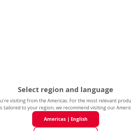
NSK Distribütörler
Aftermarket
Dünyada size en yakın NSK distribütörü
Select region and language
Teker rulmanı deği
you're visiting from the Americas. For the most relevant prod
s tailored to your region, we recommend visiting our Ameri
NSK eğitim videoları otomobil tamirlerini
Poyra rulmanı değiştirme prosedürlerine
Americas
|
English
onarımın Avrupa genelinde müşteriler içi