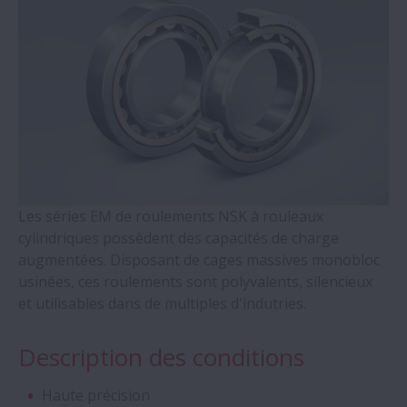
Unités de support de vis à billes - série
WBK
Roulements à 4 Points de contact - Séries
QJ
Roulements auto-alignants à rouleaux
cylindriques
Les séries EM de roulements NSK à rouleaux
cylindriques possèdent des capacités de charge
Roulements à double rangée de rouleaux
augmentées. Disposant de cages massives monobloc
coniques
usinées, ces roulements sont polyvalents, silencieux
et utilisables dans de multiples d'indutries.
Roulements Molded-Oil
Description des conditions
Paliers en deux parties et accessoires -
Séries SNN
Haute précision