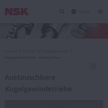
Europe
Mob
Startseite
Produkte
Produktdatenblätter
Kugelgewindetriebe - Austauschbar
Mobile N
Austauschbare
Kugelgewindetriebe
Produktdatenblätter