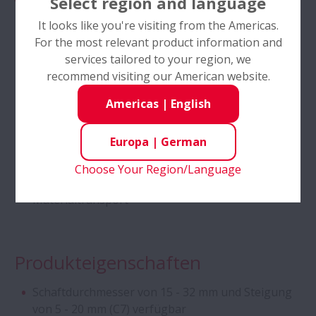
Select region and language
Kegelrollenlager für Traktorengetriebe -
Kompakter Einbauraum
It looks like you're visiting from the Americas.
Zweireihig
For the most relevant product information and
Hohe Genauigkeit
services tailored to your region, we
Hochleistungsschrägkugellager
recommend visiting our American website.
Industrien
Americas
|
English
Schrägkugellager mit SURSAVE Käfig
Automation
Europa
|
German
Automotive
Rillenkugellager - 2-Reihig,
Choose Your Region/Language
Lebensmittel und Getränke
Sonderanfertigungen
Materialtransport
Self-Lube® - HLT-Einsätze
Kugelgewindetriebe - DIN Standard Serie
Produkteigenschaften
Schaftdurchmesser von 15 - 32 mm und Steigung
Zylinderrollenlager - Vierreihig, mit
von 5 - 20 mm (C7) verfügbar
Bolzenstummelkäfig