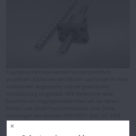
WBK Serie Lagereinheiten für
Kugelgewindetriebe
Vierpunktlager QJ Serie
Zylinderrollenlager mit
winkeleinstellbarem Außenring
Kugelgewindetriebe werden kundenspezifisch
Zweireihige Kegelrollenlager
projektiert. Bisher werden Mutter und Schaft im Werk
aufeinander abgestimmt und die gewünschte
Molded-Oil Lager
Vorspannung eingestellt. NSK bietet eine neue
Baureihe von Kugelgewindetrieben an, bei denen
Mutter und Schaft frei kombinierbar sind. Diese
Lagergehäuse und Zubehör – SNN-Serie
unterliegen den Normen DIN 69051 bzw. ISO 3408.
Pendelrollenlager - CAM-Reihe
Zustandsbeschreibung