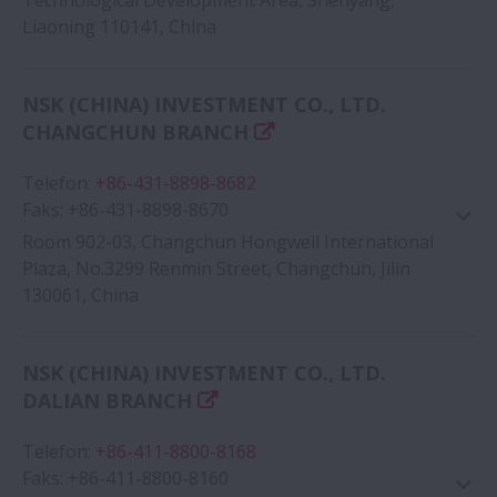
Liaoning 110141, China
Google Haritası
NSK (CHINA) INVESTMENT CO., LTD.
CHANGCHUN BRANCH
Telefon
:
+86-431-8898-8682
Faks
:
+86-431-8898-8670
Room 902-03, Changchun Hongwell International
Plaza, No.3299 Renmin Street, Changchun, Jilin
130061, China
Google Haritası
NSK (CHINA) INVESTMENT CO., LTD.
DALIAN BRANCH
Telefon
:
+86-411-8800-8168
Faks
:
+86-411-8800-8160