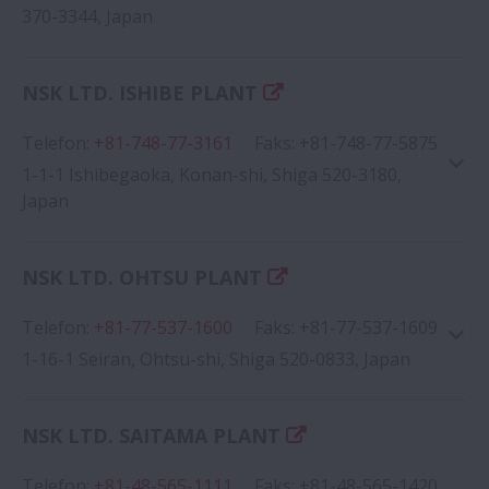
370-3344, Japan
NSK LTD. ISHIBE PLANT
Telefon
:
+81-748-77-3161
Faks
:
+81-748-77-5875
Google Haritası
1-1-1 Ishibegaoka, Konan-shi, Shiga 520-3180,
Japan
NSK LTD. OHTSU PLANT
Telefon
:
+81-77-537-1600
Google Haritası
Faks
:
+81-77-537-1609
1-16-1 Seiran, Ohtsu-shi, Shiga 520-0833, Japan
NSK LTD. SAITAMA PLANT
Telefon
:
+81-48-565-1111
Faks
:
+81-48-565-1420