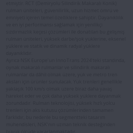
etmiştir. RCT (Demiryolu Silindirik Makaralı Konik)
NSK prestijli üç ödülün sahibi oldu
rulman üniteleri, güvenilirlik, uzun hizmet ömrü ve
emniyeti içeren temel özelliklere sahiptir. Dayanıklılık
NSK, sahada kullanım için gres bozulması
ve en iyi performansı sağlamak için yenilikçi
teşhis teknolojisi geliştirdi
sızdırmazlık keçesi çözümleri ile donatılan bu gelişmiş
rulman üniteleri, yüksek darbe/şok yüklerine, eksenel
yüklere ve statik ve dinamik radyal yüklere
Yeni kesme tesisi, Avrupa’da NSK lineer
dayanıklıdır.
kılavuz kullanıcıları için teslim sürelerini
Ayrıca NSK Europe'un InnoTrans 2024'teki standında,
azaltacak
oynak makaralı rulmanlar ve silindirik makaralı
rulmanlar da dâhil olmak üzere, yük ve metro tren
NSK, ortak çalışmayla son derece
aksları için ürünler sunulacak. Yük trenleri genellikle
özelleştirilebilir robot el sistemi
yaklaşık 100 km/s olmak üzere biraz daha yavaş
geliştiriyor
hareket eder ve çok daha yüksek yüklere dayanmak
zorundadır. Rulman teknolojisi, yüksek hızlı yolcu
trenleri için aks kutusu çözümlerinden tamamen
farklıdır, bu nedenle bu segmentteki tasarım
mühendisleri, NSK'nın uzman teknik desteğinden
büyük ölçüde yararlanmaktadır.