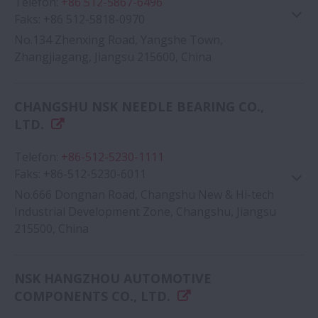
Telefon
:
+86 512-5867-6496
Faks
:
+86 512-5818-0970
No.134 Zhenxing Road, Yangshe Town,
Zhangjiagang, Jiangsu 215600, China
Google Haritası
CHANGSHU NSK NEEDLE BEARING CO.,
LTD.
Telefon
:
+86-512-5230-1111
Faks
:
+86-512-5230-6011
No.666 Dongnan Road, Changshu New & Hi-tech
Industrial Development Zone, Changshu, Jiangsu
215500, China
Google Haritası
NSK HANGZHOU AUTOMOTIVE
COMPONENTS CO., LTD.