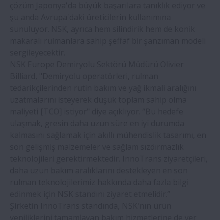
çözüm Japonya'da büyük başarılara tanıklık ediyor ve
şu anda Avrupa'daki üreticilerin kullanımına
sunuluyor. NSK, ayrıca hem silindirik hem de konik
makaralı rulmanlara sahip şeffaf bir şanzıman modeli
sergileyecektir.
NSK Europe Demiryolu Sektörü Müdürü Olivier
Billiard, "Demiryolu operatörleri, rulman
tedarikçilerinden rutin bakım ve yağ ikmali aralığını
uzatmalarını isteyerek düşük toplam sahip olma
maliyeti [TCO] istiyor" diye açıklıyor. “Bu hedefe
ulaşmak, gresin daha uzun süre en iyi durumda
kalmasını sağlamak için akıllı mühendislik tasarımı, en
son gelişmiş malzemeler ve sağlam sızdırmazlık
teknolojileri gerektirmektedir. InnoTrans ziyaretçileri,
daha uzun bakım aralıklarını destekleyen en son
rulman teknolojilerimiz hakkında daha fazla bilgi
edinmek için NSK standını ziyaret etmelidir.”
Şirketin InnoTrans standında, NSK'nın ürün
yeniliklerini tamamlayan bakım hizmetlerine de yer