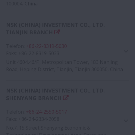
100004, China
Google Haritası
NSK (CHINA) INVESTMENT CO., LTD.
TIANJIN BRANCH
Telefon
:
+86-22-8319-5030
Faks
:
+86-22-8319-5033
Unit 4604,46/F., Metropolitan Tower, 183 Nanjing
Road, Heping District, Tianjin, Tianjin 300050, China
Google Haritası
NSK (CHINA) INVESTMENT CO., LTD.
SHENYANG BRANCH
Telefon
:
+86-24-2550-5017
Faks
:
+86-24-2334-2058
No.7, 15 Street Shenyang Economic &
Technological Development Area, Shenyang,