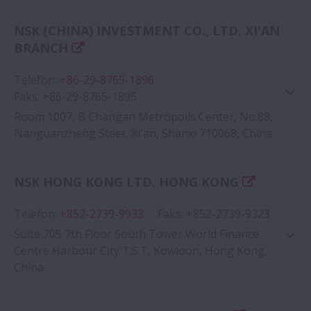
Google Haritası
NSK (CHINA) INVESTMENT CO., LTD. XI'AN
BRANCH
Telefon
:
+86-29-8765-1896
Faks
:
+86-29-8765-1895
Room 1007, B Changan Metropolls Center, No.88,
Nanguanzheng Steet, Xi'an, Shanxi 710068, China
Google Haritası
NSK HONG KONG LTD. HONG KONG
Telefon
:
+852-2739-9933
Faks
:
+852-2739-9323
Suite 705 7th Floor South Tower World Finance
Centre Harbour City T.S.T, Kowloon, Hong Kong,
China