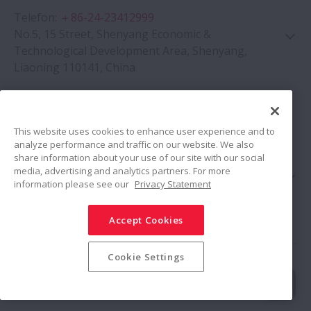
Telefon
:
＋86-24-23412999
No.5, 15 Street, Shenyang Economic &
Technological Development Area, Shenyang,
Liaoning 110141, China
HEFEI NSK CO., LTD.
This website uses cookies to enhance user experience and to
Google Haritası
analyze performance and traffic on our website. We also
Telefon
:
+86-551-6856-2811
share information about your use of our site with our social
Faks
:
+86-551-6856-2928
media, advertising and analytics partners. For more
No.89, Chuangxin Avenue, Boyan Science and
information please see our
Privacy Statement
Technology Park, High-tech Zone, Hefei, Anhui
230088, China
Accept Cookies
Cookie Settings
Google Haritası
NSK HANGZHOU AUTOMOTIVE
ELECTRONIC TECHNOLOGY CO., LTD.