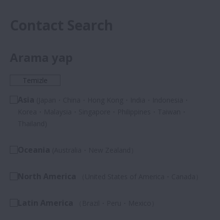
Contact Search
Arama yap
Temizle
Asia
(Japan・China・Hong Kong・India・Indonesia・
Korea・Malaysia・Singapore・Philippines・Taiwan・
Thailand)
Oceania
(Australia・New Zealand）
North America
（United States of America・Canada）
Latin America
（Brazil・Peru・Mexico）