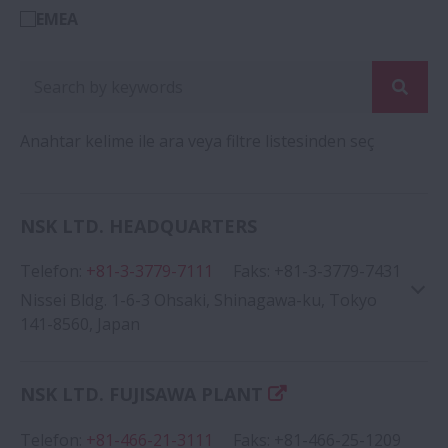
EMEA
Anahtar kelime ile ara veya filtre listesinden seç
NSK LTD. HEADQUARTERS
Telefon
:
+81-3-3779-7111
Faks
:
+81-3-3779-7431
Nissei Bldg. 1-6-3 Ohsaki, Shinagawa-ku, Tokyo
141-8560, Japan
NSK LTD. FUJISAWA PLANT
Telefon
:
+81-466-21-3111
Faks
:
+81-466-25-1209