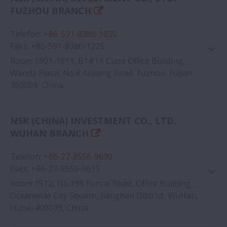
FUZHOU BRANCH
Telefon
:
+86-591-8380-1030
Faks
:
+86-591-8380-1225
Room 1801-1811, B1#1A Class Office Building,
Wanda Plaza, No.8 Aojiang Road, Fuzhou, Fujian
350009, China
Google Haritası
NSK (CHINA) INVESTMENT CO., LTD.
WUHAN BRANCH
Telefon
:
+86-27-8556-9630
Faks
:
+86-27-8556-9615
Room 1512, No.198 Yuncai Road, Office Building,
Oceanwide City Square, Jianghan District, WuHan,
Hubei 400039, China