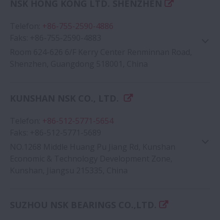
NSK HONG KONG LTD. SHENZHEN
Google Haritası
Telefon
:
+86-755-2590-4886
Faks
:
+86-755-2590-4883
Room 624-626 6/F Kerry Center Renminnan Road,
Shenzhen, Guangdong 518001, China
KUNSHAN NSK CO., LTD.
Google Haritası
Telefon
:
+86-512-5771-5654
Faks
:
+86-512-5771-5689
NO.1268 Middle Huang Pu Jiang Rd, Kunshan
Economic & Technology Development Zone,
Kunshan, Jiangsu 215335, China
Google Haritası
SUZHOU NSK BEARINGS CO.,LTD.