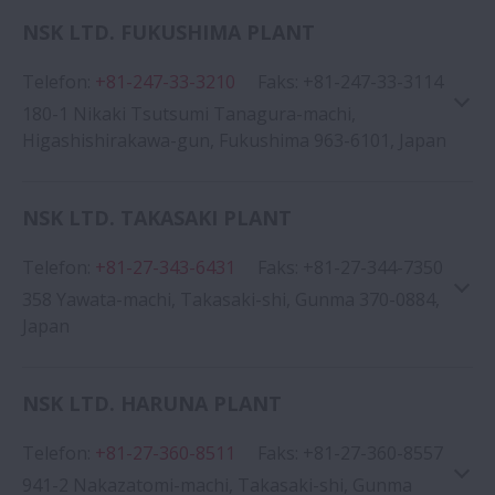
NSK LTD. FUKUSHIMA PLANT
Google Haritası
Telefon
:
+81-247-33-3210
Faks
:
+81-247-33-3114
180-1 Nikaki Tsutsumi Tanagura-machi,
Higashishirakawa-gun, Fukushima 963-6101, Japan
NSK LTD. TAKASAKI PLANT
Telefon
:
+81-27-343-6431
Faks
:
+81-27-344-7350
Google Haritası
358 Yawata-machi, Takasaki-shi, Gunma 370-0884,
Japan
NSK LTD. HARUNA PLANT
Telefon
:
+81-27-360-8511
Faks
:
+81-27-360-8557
Google Haritası
941-2 Nakazatomi-machi, Takasaki-shi, Gunma