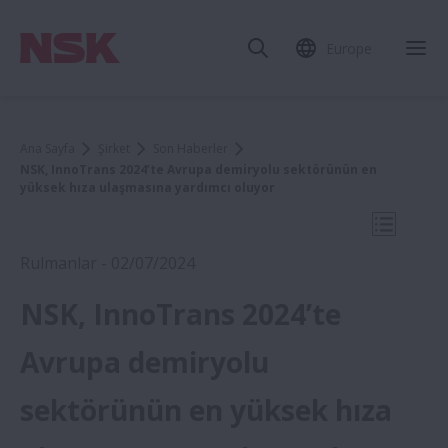
Europe
Mob
Ana Sayfa
Şirket
Son Haberler
NSK, InnoTrans 2024’te Avrupa demiryolu sektörünün en
yüksek hıza ulaşmasına yardımcı oluyor
Mobil N
Rulmanlar - 02/07/2024
NSK, InnoTrans 2024’te
2024
Avrupa demiryolu
sektörünün en yüksek hıza
NSK Europe, İnsan Kaynakları (İK), Hukuk
ve Uyumdan Sorumlu Yeni Kıdemli