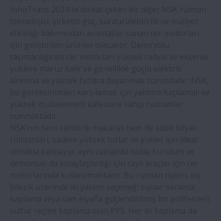
InnoTrans 2024'te dikkat çeken bir diğer NSK rulman
teknolojisi, şirketin güç, sürdürülebilirlik ve maliyet
etkinliği bakımından avantajlar sunan cer motorları
için geliştirilen ürünler olacaktır. Demiryolu
taşımacılığında cer motorları yüksek radyal ve eksenel
yüklere maruz kalır ve genellikle güçlü elektrik
akımına ve yüksek hızlara dayanmak zorundadır. NSK,
bu gereksinimleri karşılamak için yalıtımlı kaplamalı ve
yüksek mukavemetli kafeslere sahip rulmanlar
sunmaktadır.
NSK’nın hem silindirik makaralı hem de sabit bilyalı
rulmanları, sadece yüksek hızlar ve yükler için ideal
olmakla kalmayıp, aynı zamanda kolay kurulum ve
demontajı da kolaylaştırdığı için raylı araçlar için cer
motorlarında kullanılmaktadır. Bu rulman tipleri, dış
bilezik üzerinde iki yalıtım seçeneği sunar: seramik
kaplama veya cam elyafla güçlendirilmiş bir polifenilen
sülfür reçine kaplama olan PPS. Her iki kaplama da