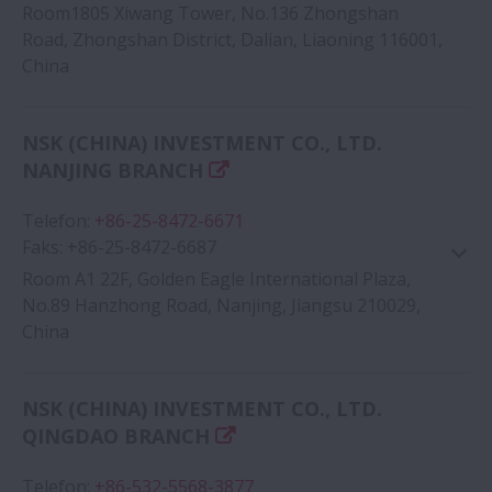
Room1805 Xiwang Tower, No.136 Zhongshan
Road, Zhongshan District, Dalian, Liaoning 116001,
China
Google Haritası
NSK (CHINA) INVESTMENT CO., LTD.
NANJING BRANCH
Telefon
:
+86-25-8472-6671
Faks
:
+86-25-8472-6687
Room A1 22F, Golden Eagle International Plaza,
No.89 Hanzhong Road, Nanjing, Jiangsu 210029,
China
Google Haritası
NSK (CHINA) INVESTMENT CO., LTD.
QINGDAO BRANCH
Telefon
:
+86-532-5568-3877