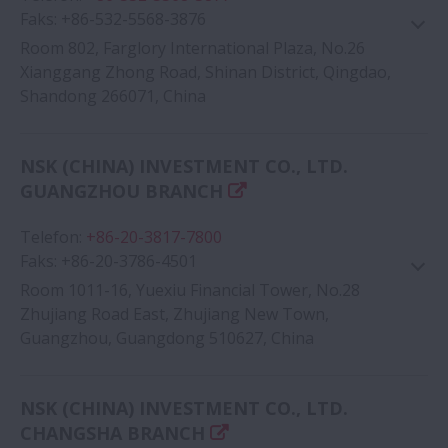
Faks
:
+86-532-5568-3876
Room 802, Farglory International Plaza, No.26
Xianggang Zhong Road, Shinan District, Qingdao,
Shandong 266071, China
Google Haritası
NSK (CHINA) INVESTMENT CO., LTD.
GUANGZHOU BRANCH
Telefon
:
+86-20-3817-7800
Faks
:
+86-20-3786-4501
Room 1011-16, Yuexiu Financial Tower, No.28
Zhujiang Road East, Zhujiang New Town,
Guangzhou, Guangdong 510627, China
Google Haritası
NSK (CHINA) INVESTMENT CO., LTD.
CHANGSHA BRANCH