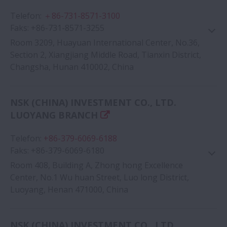
Telefon
:
＋86-731-8571-3100
Faks
:
+86-731-8571-3255
Room 3209, Huayuan International Center, No.36,
Section 2, Xiangjiang Middle Road, Tianxin District,
Changsha, Hunan 410002, China
Google Haritası
NSK (CHINA) INVESTMENT CO., LTD.
LUOYANG BRANCH
Telefon
:
+86-379-6069-6188
Faks
:
+86-379-6069-6180
Room 408, Building A, Zhong hong Excellence
Center, No.1 Wu huan Street, Luo long District,
Luoyang, Henan 471000, China
Google Haritası
NSK (CHINA) INVESTMENT CO., LTD.