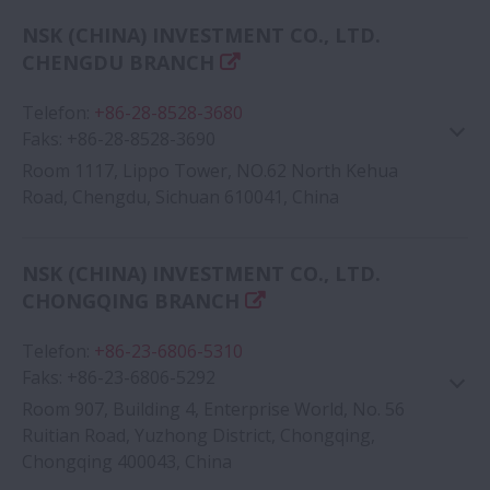
Google Haritası
NSK (CHINA) INVESTMENT CO., LTD.
CHENGDU BRANCH
Telefon
:
+86-28-8528-3680
Faks
:
+86-28-8528-3690
Room 1117, Lippo Tower, NO.62 North Kehua
Road, Chengdu, Sichuan 610041, China
Google Haritası
NSK (CHINA) INVESTMENT CO., LTD.
CHONGQING BRANCH
Telefon
:
+86-23-6806-5310
Faks
:
+86-23-6806-5292
Room 907, Building 4, Enterprise World, No. 56
Ruitian Road, Yuzhong District, Chongqing,
Chongqing 400043, China