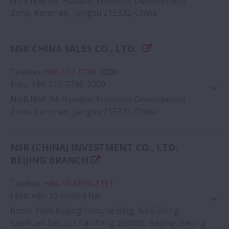
No.8 NSK Rd. Huaqiao Economic Development
Zone, Kunshan, Jiangsu 215332, China
NSK CHINA SALES CO., LTD.
Google Haritası
Telefon
:
+86-512-5796-3000
Faks
:
+86-512-5796-3300
No.8 NSK Rd. Huaqiao Economic Development
Zone, Kunshan, Jiangsu 215332, China
NSK (CHINA) INVESTMENT CO., LTD.
Google Haritası
BEIJING BRANCH
Telefon
:
+86-10-6590-8161
Faks
:
+86-10-6590-8166
Room 1906 Beijing Fortune Bldg. No.5 Dong
SanHuan BeiLu, Chao Yang District, Beijing, Beijing