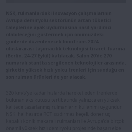
NSK yük oranlarında çığır açıyor
NSK, rulmanlardaki inovasyon çalışmalarının
NSK, Romanya’da yeni ofis açıyor
Avrupa demiryolu sektörünün artan tüketici
taleplerine ayak uydurmasına nasıl yardımcı
olabileceğini göstermek için önümüzdeki
NSK servo motorlar için düşük partikül
günlerde düzenlenecek InnoTrans 2024
emisyonlu rulmanları piyasaya sürdü
uluslararası taşımacılık teknolojisi ticaret fuarına
(Berlin, 24-27 Eylül) katılacak. Salon 20’de 270
Neuweg Fertigung GmbH’ın Yeni Sahipleri
numaralı stantta sergilenen teknolojiler arasında,
şirketin yüksek hızlı yolcu trenleri için sunduğu en
NSK hareket kontrol çözümlerinin nasıl
son rulman ürünleri de yer alacak.
daha iyi işleme sonuçları sunduğunu
keşfedin
320 km/s'ye kadar hızlarda hareket eden trenlerde
bulunan aks kutusu tertibatında yalnızca en yüksek
kalitede tasarlanmış rulmanların kullanımı uygundur.
NSK, InnoTrans 2024’te Avrupa demiryolu
NSK, halihazırda RCT sızdırmaz keçeli, döner uç
sektörünün en yüksek hıza ulaşmasına
kapaklı konik makaralı rulmanları ile Avrupa’da birçok
yardımcı oluyor
önemli yüksek hızlı demiryolu projesinde başarı elde