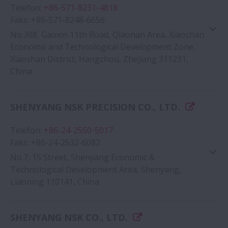
Telefon
:
+86-571-8231-4818
Faks
:
+86-571-8248-6656
No.308, Gaoxin 11th Road, Qiaonan Area, Xiaoshan
Economic and Technological Development Zone,
Xiaoshan District, Hangzhou, Zhejiang 311231,
China
Google Haritası
SHENYANG NSK PRECISION CO., LTD.
Telefon
:
+86-24-2550-5017
Faks
:
+86-24-2532-6082
No.7, 15 Street, Shenyang Economic &
Technological Development Area, Shenyang,
Liaoning 110141, China
Google Haritası
SHENYANG NSK CO., LTD.