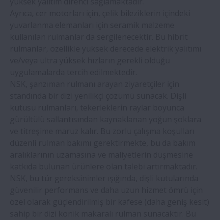
yüksek yalıtım direnci sağlamaktadır.
Ayrıca, cer motorları için, çelik bileziklerin içindeki
yuvarlanma elemanları için seramik malzeme
kullanılan rulmanlar da sergilenecektir. Bu hibrit
rulmanlar, özellikle yüksek derecede elektrik yalıtımı
ve/veya ultra yüksek hızların gerekli olduğu
uygulamalarda tercih edilmektedir.
NSK, şanzıman rulmanı arayan ziyaretçiler için
standında bir dizi yenilikçi çözümü sunacak. Dişli
kutusu rulmanları, tekerleklerin raylar boyunca
gürültülü sallantısından kaynaklanan yoğun şoklara
ve titreşime maruz kalır. Bu zorlu çalışma koşulları
düzenli rulman bakımı gerektirmekte, bu da bakım
aralıklarının uzamasına ve maliyetlerin düşmesine
katkıda bulunan ürünlere olan talebi artırmaktadır.
NSK, bu tür gereksinimler ışığında, dişli kutularında
güvenilir performans ve daha uzun hizmet ömrü için
özel olarak güçlendirilmiş bir kafese (daha geniş kesit)
sahip bir dizi konik makaralı rulman sunacaktır. Bu