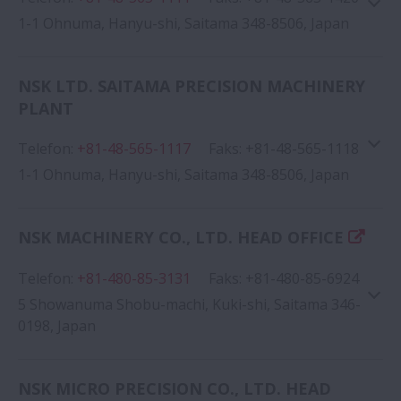
Google Haritası
1-1 Ohnuma, Hanyu-shi, Saitama 348-8506, Japan
NSK LTD. SAITAMA PRECISION MACHINERY
PLANT
Telefon
:
+81-48-565-1117
Google Haritası
Faks
:
+81-48-565-1118
1-1 Ohnuma, Hanyu-shi, Saitama 348-8506, Japan
NSK MACHINERY CO., LTD. HEAD OFFICE
Telefon
:
+81-480-85-3131
Google Haritası
Faks
:
+81-480-85-6924
5 Showanuma Shobu-machi, Kuki-shi, Saitama 346-
0198, Japan
NSK MICRO PRECISION CO., LTD. HEAD