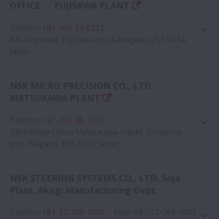
OFFICE ・ FUJISAWA PLANT
Google Haritası
Telefon
:
+81-466-23-6221
645 Miyamae, Fujisawa-shi, Kanagawa 251-0014,
Japan
NSK MICRO PRECISION CO., LTD.
MATSUKAWA PLANT
Google Haritası
Telefon
:
+81-265-36-3315
2953 Moto-Ojima Matsukawa-machi, Shimoina-
gun, Nagano 399-3303, Japan
NSK STEERING SYSTEMS CO., LTD. Soja
Plant, Akagi Manufacturing Dept.
Google Haritası
Telefon
:
+81-27-268-1000
Faks
:
+81-27-268-1003