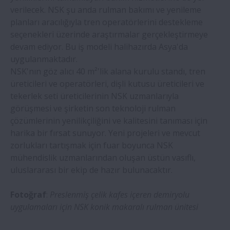
verilecek. NSK şu anda rulman bakımı ve yenileme
planları aracılığıyla tren operatörlerini destekleme
seçenekleri üzerinde araştırmalar gerçekleştirmeye
devam ediyor. Bu iş modeli halihazırda Asya'da
uygulanmaktadır.
NSK'nın göz alıcı 40 m²'lik alana kurulu standı, tren
üreticileri ve operatörleri, dişli kutusu üreticileri ve
tekerlek seti üreticilerinin NSK uzmanlarıyla
görüşmesi ve şirketin son teknoloji rulman
çözümlerinin yenilikçiliğini ve kalitesini tanıması için
harika bir fırsat sunuyor. Yeni projeleri ve mevcut
zorlukları tartışmak için fuar boyunca NSK
mühendislik uzmanlarından oluşan üstün vasıflı,
uluslararası bir ekip de hazır bulunacaktır.
Fotoğraf
:
Preslenmiş çelik kafes içeren demiryolu
uygulamaları için NSK konik makaralı rulman ünitesi