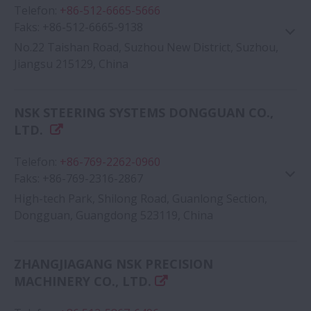
Telefon
:
+86-512-6665-5666
Faks
:
+86-512-6665-9138
No.22 Taishan Road, Suzhou New District, Suzhou,
Jiangsu 215129, China
NSK STEERING SYSTEMS DONGGUAN CO.,
Google Haritası
LTD.
Telefon
:
+86-769-2262-0960
Faks
:
+86-769-2316-2867
High-tech Park, Shilong Road, Guanlong Section,
Dongguan, Guangdong 523119, China
Google Haritası
ZHANGJIAGANG NSK PRECISION
MACHINERY CO., LTD.