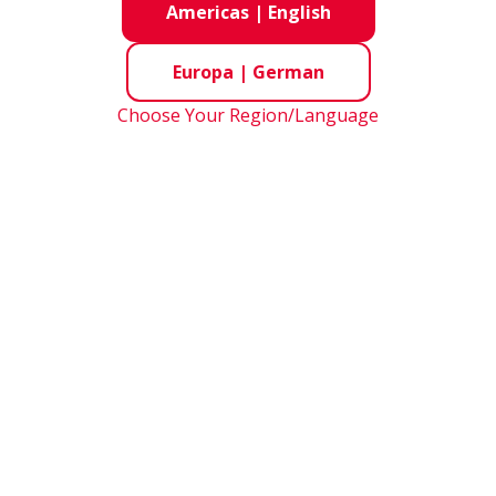
Americas
|
English
an・China・Hong Kong・India・Indonesia・Korea・Malaysia・Singapor
Europa
|
German
(Australia・New Zealand）
Choose Your Region/Language
erica
（United States of America・Canada）
erica
（Brazil・Peru・Mexico）
 Schlüsselwörtern oder Auswahl aus Liste