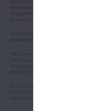
Innotrans 2024: Neueste
Wälzlagertechnik für
Auch für An
Hochgeschwindigkeits- und
Lager sind 
Güterzüge
entstehen. 
nach Lösung
Drei prestigeträchtige
Für dieses A
Auszeichnungen für NSK
entwickelt.
der Messe e
NSK entwickelt Technologie
sind.
zur Diagnose von
Schmierstoffverschleiß für
„Weil Bahnbe
den Vor-Ort-Einsatz
routinemäßig
„Um dieses 
Neue Fertigungsstraße
Dichtungstec
verkürzt die Lieferzeiten von
informieren
NSK-Linearführungen
Ergänzend z
die Unterst