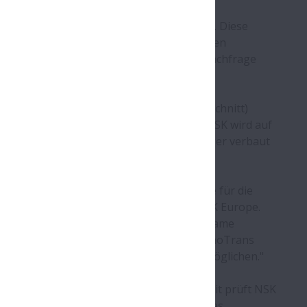
 mehrere innovative Lösungen vorstellen. Diese
rch das Abrollen der Räder auf den Schienen
ige Wartung der Lager und fördern die Nachfrage
e haben und damit die Kosten senken.
ll verstärkten Käfig (mit breiterem Querschnitt)
 und sind nun auch in Europa verfügbar. NSK wird auf
nde Zylinderrollenlager und Kegelrollenlager verbaut
chen sie eine Verlängerung der Intervalle für die
 Billiard, Sector Manager Railways bei NSK Europe.
tion, modernste Werkstoffe und hoch wirksame
er in optimalem Zustand bleibt. Auf der InnoTrans
gien, die längere Wartungsintervalle ermöglichen."
ngsdienstleistungen adressieren. Zur Zeit prüft NSK
g und Aufbereitung von Wälzlagern. Dieses