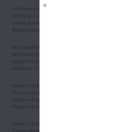
NSK investiert in die
CHITOSE-Gruppe und stärkt
damit die Präsenz in der
Bioökonomie
Ausgewählt für
Windenergieanlagen: Neue
Kegelrollenlager mit
erhöhter Tragzahl
In Achsaggr
Einsatz kom
Neues Gasturbinen-
Dichtungen 
Generatorlager ermöglicht
Hochgeschwi
längere Flüge mit eVTOL-
Nicht zulet
Flugzeugen
und nehmen 
Neues Verfahren verbessert
Auf dem Sta
Vorhersage der Lebensdauer