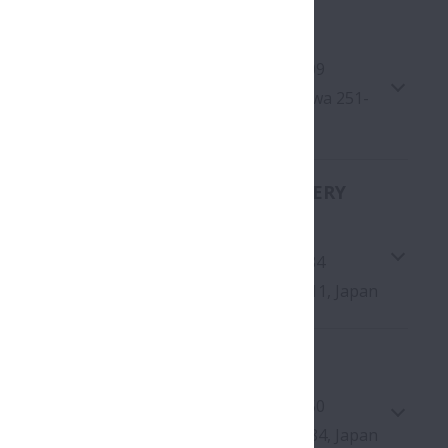
LTD. FUJISAWA PLANT
on
:
+81-466-21-3111
Fax
:
+81-466-25-1209
0 Kugenumashinmei, Fujisawa-shi, Kanagawa 251-
 Japan
LTD. KIRIHARA PRECISION MACHINERY
NT
on
:
+81-466-44-3505
Fax
:
+81-466-52-7684
ihara-cho, Fujisawa-shi, Kanagawa 252-0811, Japan
LTD. TAKASAKI PLANT
on
:
+81-27-343-6431
Fax
:
+81-27-344-7350
Google Maps
awata-machi, Takasaki-shi, Gunma 370-0884, Japan