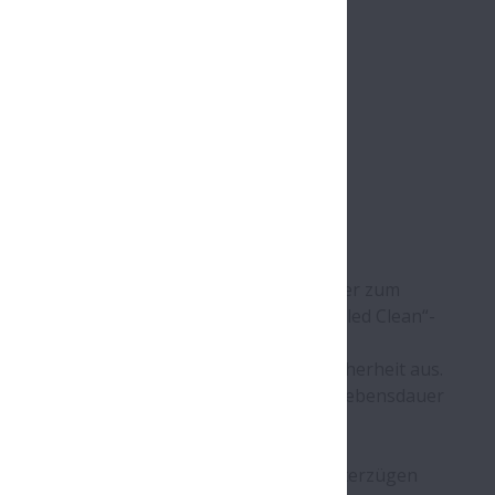
rsonenzüge vorgestellt.
m/h fahren, müssen hochwertigste Wälzlager zum
ridge Tapered)-Kegelrollenlager mit „Sealed Clean“-
s in mehreren europäischen
a. durch höchste Zuverlässigkeit und Sicherheit aus.
 moderne Lagereinheiten eine sehr lange Lebensdauer
e und dynamische Radiallasten auf.
h Wälzlager für die Achsantriebe von Güterzügen