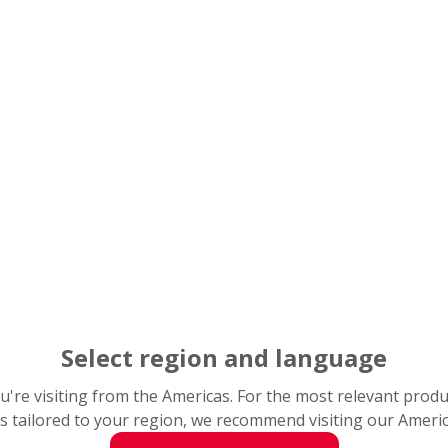
ell wird in Asien bereits erprobt.
-Messestand werden Schienenfahrzeughersteller und -betre
ie Möglichkeit haben, mit den Experten von NSK ins Gesprä
chnik vertraut zu machen.
SK-Kegelrollenlager mit gepresstem Stahlkäfig für Bahnte
act Search
Select region and language
 nach
you're visiting from the Americas. For the most relevant prod
s tailored to your region, we recommend visiting our Ameri