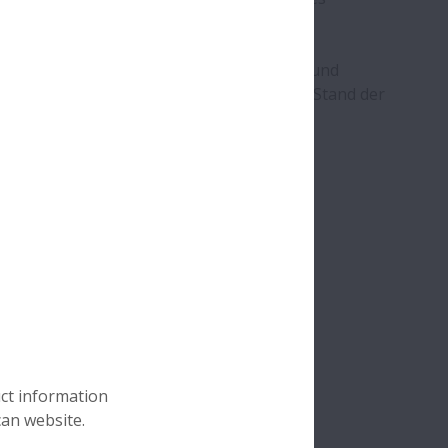
iber sowie die Hersteller von Getrieben und
ch zu kommen und sich mit dem aktuellen Stand der
chnik-Anwendungen.
uct information
can website.