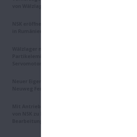
und U-Bahne
von Wälzlagern
typischerwe
Lagertechni
der fachkun
NSK eröffnet Niederlassung
in Rumänien
Ein weitere
Schienenfah
Wälzlager mit verringerter
Belastungen
Partikelemission für
Beschichtun
Servomotoren
In Traktion
Neuer Eigentümer für die
Neben der E
Neuweg Fertigung GmbH
Demontage a
Keramikbesch
hohen Isola
Mit Antriebskomponenten
von NSK zu besseren
Zum NSK-Pro
Bearbeitungsergebnissen
Hybridlager
Drehzahlen 