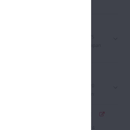
LTD. ISHIBE PLANT
on
:
+81-748-77-3161
Fax
:
+81-748-77-5875
Google Maps
Ishibegaoka, Konan-shi, Shiga 520-3180, Japan
LTD. SAITAMA PLANT
Google Maps
on
:
+81-48-565-1111
Fax
:
+81-48-565-1420
hnuma, Hanyu-shi, Saitama 348-8506, Japan
MACHINERY CO., LTD. HEAD OFFICE
on
:
+81-480-85-3131
Fax
:
+81-480-85-6924
Google Maps