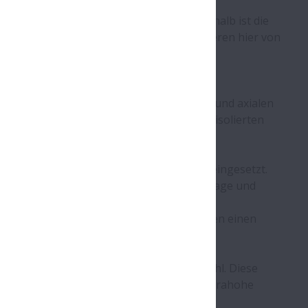
ollenlager. Güterzüge fahren langsamer,
tlich höhere Belastungen aushalten. Deshalb ist die
 Konstrukteure in diesem Segment profitieren hier von
Wälzlager für Traktionsmotoren von
enz an. Die Motoren sind hohen radialen und axialen
hzahlen arbeiten. NSK bietet Lager mit isolierten
 eine lange Lebensdauer erreichen.
len- als auch Rillenkugellager von NSK eingesetzt.
er auch den Vorteil einer einfachen Montage und
ten für den Außenring wählen: eine
s mit Glasfasern verstärkt ist. Beide bieten einen
rn aus Keramik und Laufringen aus Stahl. Diese
rksame elektrische Isolierung und/oder ultrahohe