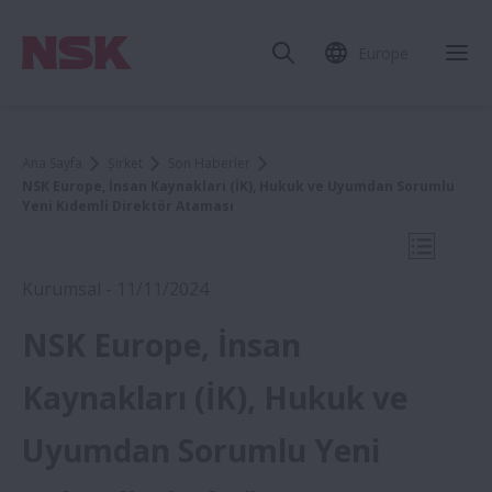
Europe
Mob
Ana Sayfa
Şirket
Son Haberler
NSK Europe, İnsan Kaynakları (İK), Hukuk ve Uyumdan Sorumlu
Yeni Kıdemli Direktör Ataması
Mobil N
Kurumsal - 11/11/2024
NSK Europe, İnsan
2024
Kaynakları (İK), Hukuk ve
Uyumdan Sorumlu Yeni
NSK Europe, İnsan Kaynakları (İK), Hukuk
ve Uyumdan Sorumlu Yeni Kıdemli