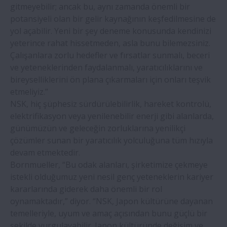
gitmeyebilir; ancak bu, aynı zamanda önemli bir
potansiyeli olan bir gelir kaynağının keşfedilmesine de
yol açabilir. Yeni bir şey deneme konusunda kendinizi
yeterince rahat hissetmeden, asla bunu bilemezsiniz.
Çalışanlara zorlu hedefler ve fırsatlar sunmalı, beceri
ve yeteneklerinden faydalanmalı, yaratıcılıklarını ve
bireyselliklerini ön plana çıkarmaları için onları teşvik
etmeliyiz.”
NSK, hiç şüphesiz sürdürülebilirlik, hareket kontrolü,
elektrifikasyon veya yenilenebilir enerji gibi alanlarda,
günümüzün ve geleceğin zorluklarına yenilikçi
çözümler sunan bir yaratıcılık yolculuğuna tüm hızıyla
devam etmektedir.
Bornmueller, “Bu odak alanları, şirketimize çekmeye
istekli olduğumuz yeni nesil genç yeteneklerin kariyer
kararlarında giderek daha önemli bir rol
oynamaktadır,” diyor. “NSK, Japon kültürüne dayanan
temelleriyle, uyum ve amaç açısından bunu güçlü bir
şekilde vurgulayabilir. Japon kültüründe değişim ve