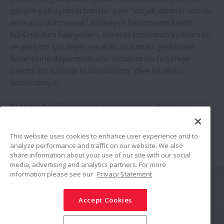
gelişim yaklaşımı artımlıdır; yani “küçük adımlar atmak,
ama asla durmamak” anlayışını benimsemektedir.
NSK’nın tüm faaliyetleri, küresel toplumun kalkınması
ve gelişimi için değer yaratan çözümler geliştirme
felsefesine dayanmaktadır. Umarım bu felsefeye
önemli bir katkıda bulunabilirim” diye sözlerini
sonlandırıyor.
Fotoğrafı
:
NSK’nın İnsan Kaynakları (İK), Hukuk ve
Uyumdan Sorumlu Kıdemli Direktörü Johannes
Bornmueller
This website uses cookies to enhance user experience and to
analyze performance and traffic on our website. We also
share information about your use of our site with our social
media, advertising and analytics partners. For more
information please see our
Privacy Statement
Bağlan
Accept Cookies
Paylaş