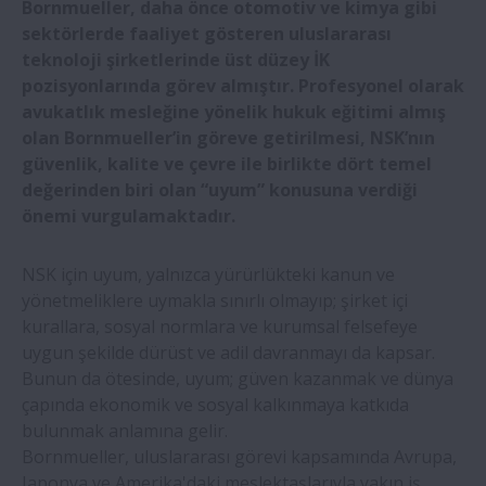
NSK yük oranlarında çığır açıyor
Bornmueller, daha önce otomotiv ve kimya gibi
sektörlerde faaliyet gösteren uluslararası
teknoloji şirketlerinde üst düzey İK
NSK, Romanya’da yeni ofis açıyor
pozisyonlarında görev almıştır. Profesyonel olarak
avukatlık mesleğine yönelik hukuk eğitimi almış
NSK servo motorlar için düşük partikül
olan Bornmueller’in göreve getirilmesi, NSK’nın
emisyonlu rulmanları piyasaya sürdü
güvenlik, kalite ve çevre ile birlikte dört temel
değerinden biri olan “uyum” konusuna verdiği
önemi vurgulamaktadır.
Neuweg Fertigung GmbH’ın Yeni Sahipleri
NSK için uyum, yalnızca yürürlükteki kanun ve
NSK hareket kontrol çözümlerinin nasıl
yönetmeliklere uymakla sınırlı olmayıp; şirket içi
daha iyi işleme sonuçları sunduğunu
kurallara, sosyal normlara ve kurumsal felsefeye
keşfedin
uygun şekilde dürüst ve adil davranmayı da kapsar.
Bunun da ötesinde, uyum; güven kazanmak ve dünya
NSK, InnoTrans 2024’te Avrupa demiryolu
çapında ekonomik ve sosyal kalkınmaya katkıda
sektörünün en yüksek hıza ulaşmasına
bulunmak anlamına gelir.
yardımcı oluyor
Bornmueller, uluslararası görevi kapsamında Avrupa,
Japonya ve Amerika'daki meslektaşlarıyla yakın iş