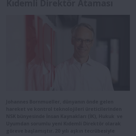
Kıdemli Direktör Ataması
Direktör Ataması
Medica 2024: NSK robotları, önemli
hastane çalışanlarının yükünü hafifletiyor
NSK, Biyoekonomi Alanında İş Birliğini
Güçlendirmek için CHITOSE Group’a
Yatırım Yapıyor
NSK’nın yeni yüksek yük kapasiteli konik
makaralı rulmanları rüzgâr türbinlerinde
kullanım için seçildi
Johannes Bornmueller, dünyanın önde gelen
hareket ve kontrol teknolojileri üreticilerinden
Yeni NSK gaz türbini jeneratör rulmanı
NSK bünyesinde İnsan Kaynakları (İK), Hukuk ve
daha uzun eVTOL uçuşlarını destekliyoror
Uyumdan sorumlu yeni Kıdemli Direktör olarak
göreve başlamıştır. 20 yılı aşkın tecrübesiyle