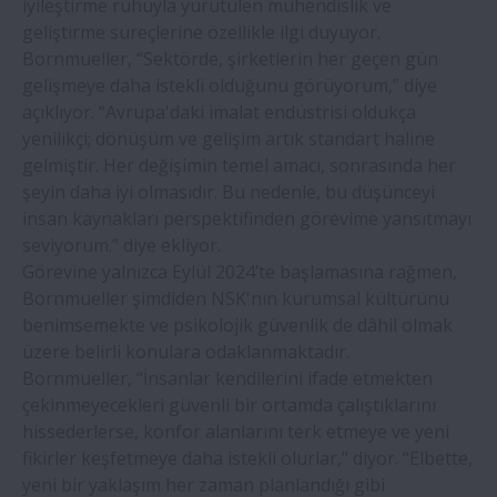
iyileştirme ruhuyla yürütülen mühendislik ve
geliştirme süreçlerine özellikle ilgi duyuyor.
Bornmueller, “Sektörde, şirketlerin her geçen gün
gelişmeye daha istekli olduğunu görüyorum,” diye
açıklıyor. “Avrupa'daki imalat endüstrisi oldukça
yenilikçi; dönüşüm ve gelişim artık standart haline
gelmiştir. Her değişimin temel amacı, sonrasında her
şeyin daha iyi olmasıdır. Bu nedenle, bu düşünceyi
insan kaynakları perspektifinden görevime yansıtmayı
seviyorum.” diye ekliyor.
Görevine yalnızca Eylül 2024’te başlamasına rağmen,
Bornmueller şimdiden NSK'nın kurumsal kültürünü
benimsemekte ve psikolojik güvenlik de dâhil olmak
üzere belirli konulara odaklanmaktadır.
Bornmueller, “İnsanlar kendilerini ifade etmekten
çekinmeyecekleri güvenli bir ortamda çalıştıklarını
hissederlerse, konfor alanlarını terk etmeye ve yeni
fikirler keşfetmeye daha istekli olurlar,” diyor. “Elbette,
yeni bir yaklaşım her zaman planlandığı gibi