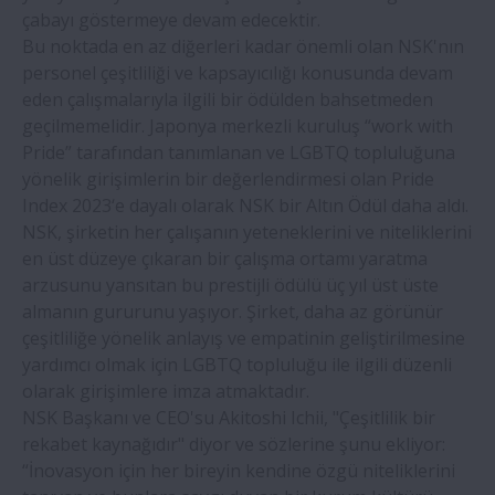
çabayı göstermeye devam edecektir.
Bu noktada en az diğerleri kadar önemli olan NSK'nın
personel çeşitliliği ve kapsayıcılığı konusunda devam
eden çalışmalarıyla ilgili bir ödülden bahsetmeden
geçilmemelidir. Japonya merkezli kuruluş “work with
Pride” tarafından tanımlanan ve LGBTQ topluluğuna
yönelik girişimlerin bir değerlendirmesi olan Pride
Index 2023‘e dayalı olarak NSK bir Altın Ödül daha aldı.
NSK, şirketin her çalışanın yeteneklerini ve niteliklerini
en üst düzeye çıkaran bir çalışma ortamı yaratma
arzusunu yansıtan bu prestijli ödülü üç yıl üst üste
almanın gururunu yaşıyor. Şirket, daha az görünür
çeşitliliğe yönelik anlayış ve empatinin geliştirilmesine
yardımcı olmak için LGBTQ topluluğu ile ilgili düzenli
olarak girişimlere imza atmaktadır.
NSK Başkanı ve CEO'su Akitoshi Ichii, "Çeşitlilik bir
rekabet kaynağıdır" diyor ve sözlerine şunu ekliyor:
“İnovasyon için her bireyin kendine özgü niteliklerini