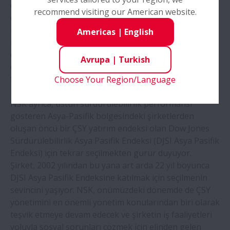
edilmemiş olmasına rağmen daha şimdiden endüstri
yardımcı oluyor
recommend visiting our American website.
dünyasının dikkatini önemli ölçüde üzerine çekmeyi
başarmış görünüyor.
Americas
|
English
NSK prestijli üç ödülün sahibi oldu
Dr. Arai, "Makina ve bileşenlerin tasarımını entegre
ederek yeni değer yaratma çalışmalarından dolayı bu
Avrupa
|
Turkish
ödülü almaktan onur duyuyorum" diyor. "NSK, daha
NSK, sahada kullanım için gres bozulması
fazla değer yaratma ve gerçek üretim ortamında
Choose Your Region/Language
teşhis teknolojisi geliştirdi
uygulamaya yönelik çalışmalarını sürdürecektir."
NSK ayrıca, üstün sürdürülebilirlik performansı
Yeni kesme tesisi, Avrupa’da NSK lineer
gösteren Asya-Pasifik bölgesindeki şirketlerden
kılavuz kullanıcıları için teslim sürelerini
oluşan öncü bir ÇSY yatırım endeksi olan Dow Jones
azaltacak
Sürdürülebilirlik Asya Pasifik Endeksi (DJSI Asya Pasifik
Endeksi) için tekrar seçilmekten gurur duyuyor.
NSK, ortak çalışmayla son derece
Şirket, 2002 yılından bu yana art arda 22 yıl boyunca
özelleştirilebilir robot el sistemi
DJSI Asya Pasifik Endeksine katılmak için seçilmenin
geliştiriyor
sevincini yaşıyor. NSK, önümüzdeki dönemde de ÇSY
yönetimini en önemli yönetim konularından biri olarak
teşvik etmeye devam edecek ve şirketin iş faaliyetleri
yoluyla sosyal sorunları çözmek için elinden gelen