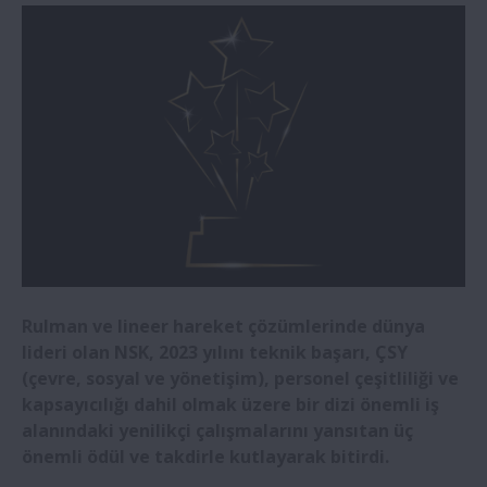
NSK Europe, İnsan Kaynakları (İK), Hukuk
ve Uyumdan Sorumlu Yeni Kıdemli
Direktör Ataması
Medica 2024: NSK robotları, önemli
hastane çalışanlarının yükünü hafifletiyor
NSK, Biyoekonomi Alanında İş Birliğini
Güçlendirmek için CHITOSE Group’a
Yatırım Yapıyor
Rulman ve lineer hareket çözümlerinde dünya
NSK’nın yeni yüksek yük kapasiteli konik
lideri olan NSK, 2023 yılını teknik başarı, ÇSY
makaralı rulmanları rüzgâr türbinlerinde
(çevre, sosyal ve yönetişim), personel çeşitliliği ve
kullanım için seçildi
kapsayıcılığı dahil olmak üzere bir dizi önemli iş
alanındaki yenilikçi çalışmalarını yansıtan üç
Yeni NSK gaz türbini jeneratör rulmanı
önemli ödül ve takdirle kutlayarak bitirdi.
daha uzun eVTOL uçuşlarını destekliyoror