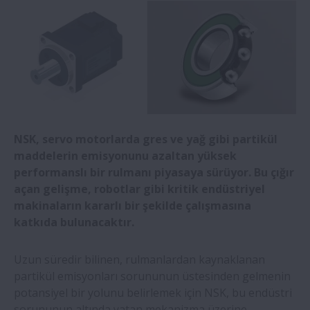
Direktör Ataması
Medica 2024: NSK robotları, önemli
hastane çalışanlarının yükünü hafifletiyor
NSK, Biyoekonomi Alanında İş Birliğini
Güçlendirmek için CHITOSE Group’a
NSK, servo motorlarda gres ve yağ gibi partikül
Yatırım Yapıyor
maddelerin emisyonunu azaltan yüksek
performanslı bir rulmanı piyasaya sürüyor. Bu çığır
NSK’nın yeni yüksek yük kapasiteli konik
açan gelişme, robotlar gibi kritik endüstriyel
makaralı rulmanları rüzgâr türbinlerinde
makinaların kararlı bir şekilde çalışmasına
kullanım için seçildi
katkıda bulunacaktır.
Yeni NSK gaz türbini jeneratör rulmanı
Uzun süredir bilinen, rulmanlardan kaynaklanan
daha uzun eVTOL uçuşlarını destekliyoror
partikül emisyonları sorununun üstesinden gelmenin
potansiyel bir yolunu belirlemek için NSK, bu endüstri
sorununun altında yatan mekanizma üzerine