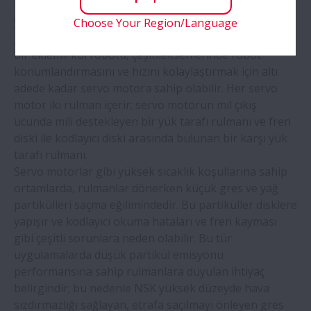
manuel süreçlerden otomatik süreçlere geçmek için
NSK prestijli üç ödülün sahibi oldu
yüksek düzeyde güvenilirlik gerektirmektedir. Robot
Choose Your Region/Language
güvenilirliği ana bileşenlerine bağlıdır. Örneğin, tipik
NSK, sahada kullanım için gres bozulması
bir eklemli kol robotu, çeşitlieksenlerinde robot
teşhis teknolojisi geliştirdi
konumlandırmasını ve hızını kolaylaştırmak için altı
adede kadar servo motora sahip olabilir. Her servo
motor iki rulman içerir; servo motorun mil çıkış
Yeni kesme tesisi, Avrupa’da NSK lineer
ucunda mili destekleyen bir yük tarafı rulmanı ve fren
kılavuz kullanıcıları için teslim sürelerini
diski ile kodlayıcı diski arasında bulunan bir karşı yük
azaltacak
tarafı rulmanı.
Servo motorlar gibi yüksek sıcaklık koşullarına sahip
NSK, ortak çalışmayla son derece
ortamlarda, rulmanlar dönerken küçük gres ve yağ
özelleştirilebilir robot el sistemi
partikülleri saçma eğilimindedir. Bu partiküller disklere
geliştiriyor
yapışır ve kodlayıcı okuma hataları ve fren kayması
gibi çeşitli sorunlara neden olabilir. Bu tür
uygulamalarda düşük partikül emisyonu
performansına sahip rulmanlara duyulan ihtiyaç
belirgindir; bu nedenle NSK yüksek düzeyde hava
sızdırmazlığı sağlayan, etrafa saçılmayı önleyen gres