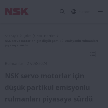
Europe
Mob
Ana Sayfa
Şirket
Son Haberler
NSK servo motorlar için düşük partikül emisyonlu rulmanları
piyasaya sürdü
Mobil N
Rulmanlar - 27/08/2024
NSK servo motorlar için
2024
düşük partikül emisyonlu
rulmanları piyasaya sürdü
NSK Europe, İnsan Kaynakları (İK), Hukuk
ve Uyumdan Sorumlu Yeni Kıdemli