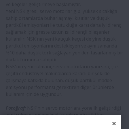
ve keçeler geliştirmeye başlamıştır.
Yeni NSK gresi, servo motorlar gibi yüksek sıcaklığa
sahip ortamlarda buharlaşmayı kısıtlar ve düşük
partikül emisyonları ile tutukluğa karşı daha iyi direnç
sağlamak için greste üstün ısıl dirençli bileşenler
kullanılır. NSK'nın yeni kauçuk keçesi de yine düşük
partikül emisyonlarını destekleyen ve aynı zamanda
%10 daha düşük tork sağlayan yeniden tasarlanmış bir
dudak formuna sahiptir.
NSK'nın yeni rulmanı, servo motorların yanı sıra, çok
çeşitli endüstriyel makinalarda kararlı bir şekilde
çalışmaya katkıda bulunan, düşük partikül madde
emisyonu performansı gerektiren diğer ürünlerde
kullanım için de uygundur.
Fotoğraf
:
NSK'nın servo motorlara yönelik geliştirdiği
yeni rulmanı, geleneksel ürünlere göre iki kat
daha gelişmiş düşük partikül emisyonu performansı
sunuyor.