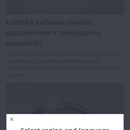
Łożyska kulkowe skośne
uszczelnione o zwiększonej
szerokości
Seria łożysk o zwiększonej szerokości, przeznaczona
do wrzecion głównych obrabiarek - większa
żywotność dzięki uszczelnieniu i większej przestrzeni
na smar.
>>