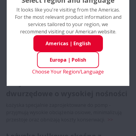
Select region and language
It looks like you're visiting from the Americas.
For the most relevant product information and
services tailored to your region, we
recommend visiting our American website.
Americas
|
English
Europa
|
Polish
Choose Your Region/Language
Łożyska kulkowe skośne
dwurzędowe o wysokiej nośności
Łożyska specjalnie zaprojektowane do pomp -
przyjmują wysokie obciążenia osiowe, minimalizują
przestoje oraz obniżają koszty konserwacji.
>>
Łożyska kulkowe skośne z