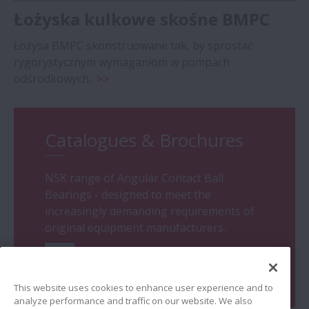
Łożyska kulkowe skośne BMPC
Łożysa BMPC skonstruowane tak, by sprostać
rygorystycznym wymaganiom w pompach
odśrodkowych.
>>
Catalogues & Brochures
NSK range of Angular Contact Ball
Bearings - designed to meet the
increasingly demanding requirements of
original equipment manufacturers.
Go
This website uses cookies to enhance user experience and to
analyze performance and traffic on our website. We also