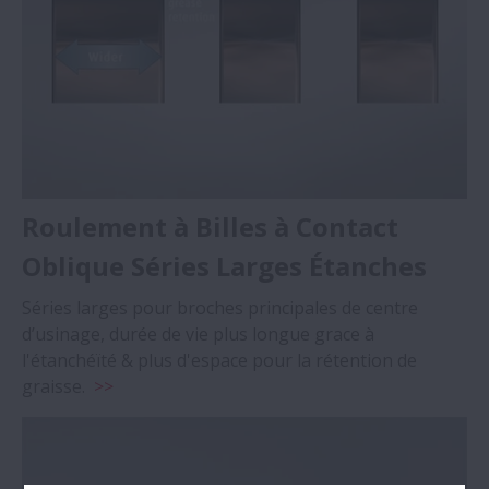
Roulement à Billes à Contact
Oblique Séries Larges Étanches
Séries larges pour broches principales de centre
d’usinage, durée de vie plus longue grace à
l'étanchéïté & plus d'espace pour la rétention de
graisse.
>>