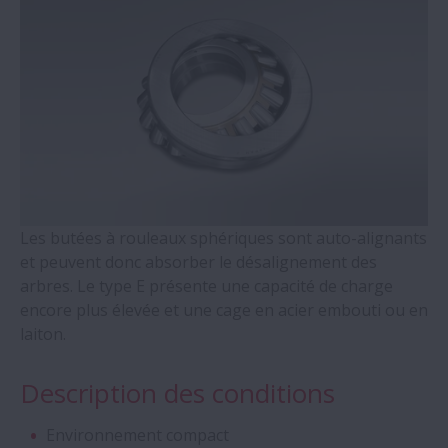
Unités de support de vis à billes - série
WBK
Roulements à 4 Points de contact - Séries
QJ
Roulements auto-alignants à rouleaux
cylindriques
Les butées à rouleaux sphériques sont auto-alignants
et peuvent donc absorber le désalignement des
Roulements à double rangée de rouleaux
arbres. Le type E présente une capacité de charge
coniques
encore plus élevée et une cage en acier embouti ou en
laiton.
Roulements Molded-Oil
Description des conditions
Paliers en deux parties et accessoires -
Séries SNN
Environnement compact