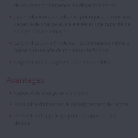
Roulements inserts Self-Lube® HLT
de roulement compense les désalignements
Les roulements à rouleaux sphériques offrent une
Vis à billes - Série standard DIN
capacité de charge axiale élevée et une capacité de
charge radiale minimale
Roulements à quatre rangées de rouleaux
La lubrification à l'huile est recommandée même à
cylindriques - Avec cage à tétons
basse vitesse afin de minimiser la friction
Roulements Aqua Bearings
Cage en tôle et cage en laiton disponibles
Avantages
Roulements rigides à billes
Capacité de charge axiale élevée
Roulements à billes à contact oblique
Possibilité d’absorber le désalignement de l'arbre
haute-vitesse - Séries ROBUST
Possibilité d’appairage pour les applications
Roulements Creep-Free
double