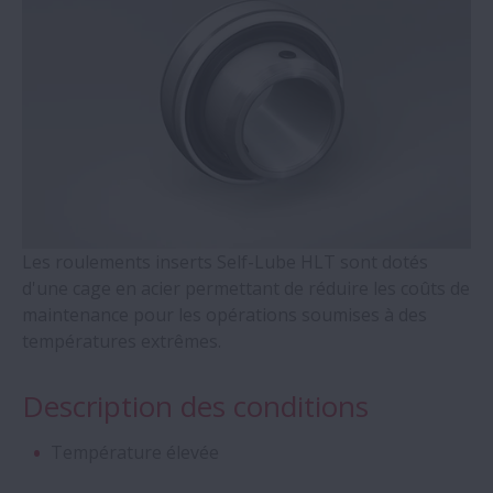
Unités de support de vis à billes - série
WBK
Roulements à 4 Points de contact - Séries
QJ
Roulements auto-alignants à rouleaux
cylindriques
Les roulements inserts Self-Lube HLT sont dotés
d'une cage en acier permettant de réduire les coûts de
Roulements à double rangée de rouleaux
maintenance pour les opérations soumises à des
coniques
températures extrêmes.
Roulements Molded-Oil
Description des conditions
Paliers en deux parties et accessoires -
Température élevée
Séries SNN