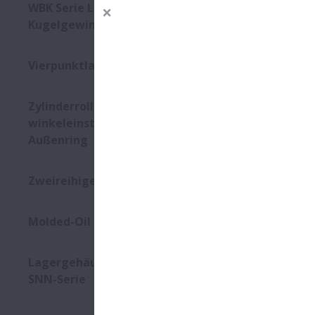
WBK Serie Lagereinheiten für
Kugelgewindetriebe
Vierpunktlager QJ Serie
Zylinderrollenlager mit
winkeleinstellbarem
Außenring
Zweireihige Kegelrollenlager
Molded-Oil Lager
Lagergehäuse und Zubehör –
SNN-Serie