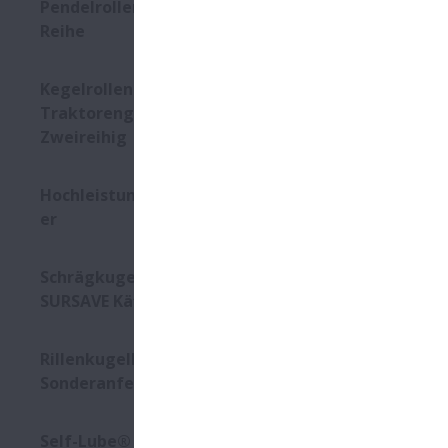
Pendelrollenlager - CAM-
Reihe
Die abgedic
Bedingungen
Kegelrollenlager für
Zustan
Traktorengetriebe -
Zweireihig
Verunre
Hochleistungsschrägkugellag
Hohe La
er
Hochtem
Schmier
Schrägkugellager mit
SURSAVE Käfig
Rillenkugellager - 2-Reihig,
Sonderanfertigungen
Produk
Speziell
Self-Lube® - HLT-Einsätze