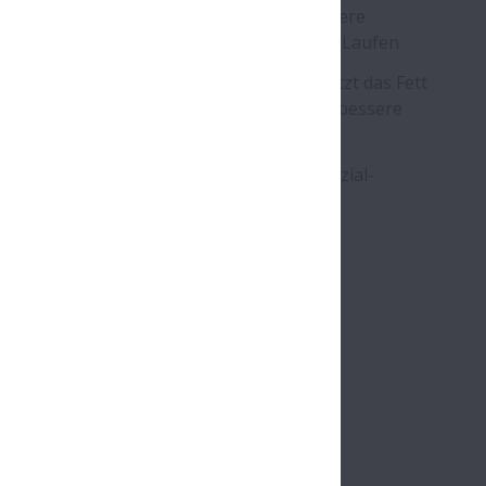
elle Dichtungskonstruktion für eine leichtere
ntage der Dichtung und reibungsloseres Laufen
gere Wartungskosten: Die Dichtung schützt das Fett
rmöglicht so einen längeren Betrieb und bessere
ienz
tfreundlich: Keine Fettlecks dank der Spezial-
tung