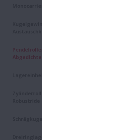
Monocarriers MCM/MCH Serie
Kugelgewindetriebe -
Austauschbar
Pendelrollenlager -
Abgedichtet
Lagereinheiten - Rostfrei
Zylinderrollenlager
Robustride
Schrägkugellager - 2-Reihig
Dreiringlager