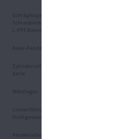
Schrägkugellager für
Schraubenkompressoren - Mit
L-PPS Kunststoffkäfig
Axial-Pendelrollenlager
Zylinderrollenlager - EMM-VS-
Serie
Wälzlager - TF-Reihe
Linearführungen -
Hochgenaue HA / HS-Serien
Pendelrollenlager für