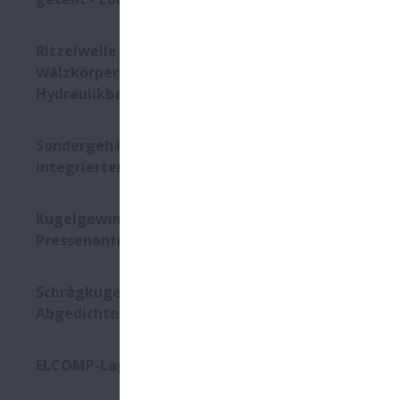
Ritzelwelle mit Käfig und
Wälzkörper für
Hydraulikbagger
Sondergehäuse mit
integriertem Lager
Kugelgewindetriebe in
Pressenantrieben
Schrägkugellager -
Abgedichtet
ELCOMP-Lager