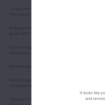
Creep-Free Lager zur
Passungsrostminimierung
Kugelgewindetriebe - Extrem
große KGT
Schulterkugellager
(Magneto-Lager)
Flanschlager für Getriebe
Hybrid-Lager mit
Keramikkugeln
It looks like 
and service
Zylinderrollenlagereinheit,
geteilt - Long Life