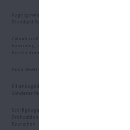
Kugelgewindetriebe - DIN
Standard Serie
Zylinderrollenlager -
Vierreihig, mit
Bolzenstummelkäfig
Aqua-Bearings
Rillenkugellager -
Sonderanfertigungen
Schrägkugellager für höchste
Drehzahlen - ROBUST
Baureihen