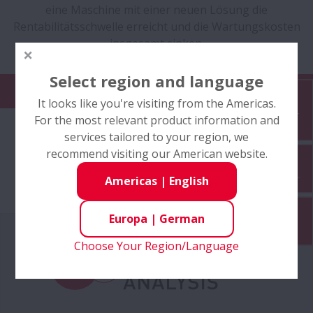
eine Maschine mit einer neuen Lösung die
Rentabilitätsschwelle erreicht und die Wartungskosten
insgesamt sinken.
Select region and language
Bitte auswählen
It looks like you're visiting from the Americas.
Distributor
For the most relevant product information and
Finder
services tailored to your region, we
recommend visiting our American website.
Newsletter
Americas
|
English
Europa
|
German
Contact
Choose Your Region/Language