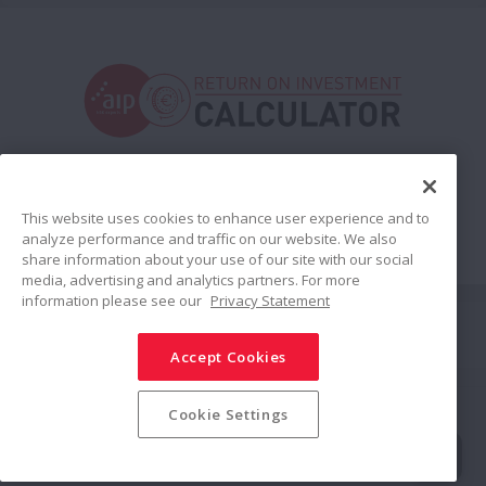
This website uses cookies to enhance user experience and to
analyze performance and traffic on our website. We also
share information about your use of our site with our social
media, advertising and analytics partners. For more
information please see our
Privacy Statement
Connect
Accept Cookies
Teilen
Social Media Policy
Trademarks
Terms & Conditions
Cookie Settings
Information Security Policy
Privacy Policy
Modern Slavery Statement
Sitemap
© NSK Ltd. 2025