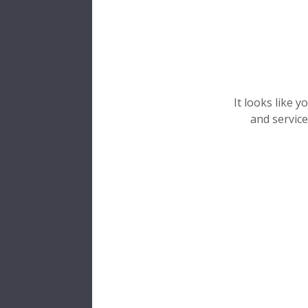
It looks like 
and service