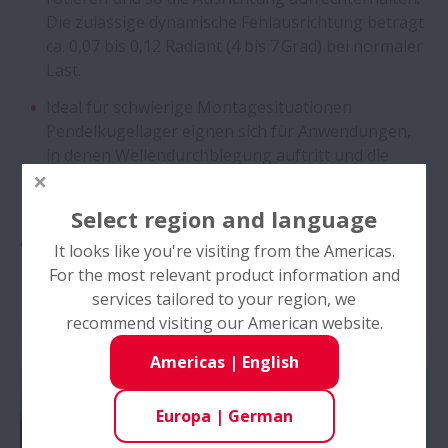
Die zulässige dynamische Fehlausrichtung beträgt
ca. 0,07 bis 0,12 Radiant (4 bis 7 Grad) bei normaler
Last.
Ideal für schwierige Montagesituationen
Pendelkugellager eignen sich für Anwendungen,
in denen Wellendurchbiegung auftritt und die
Ausrichtung von Welle und Gehäuse schwierig ist
(Getriebewellen etc.).
Select region and language
Anwendungen
It looks like you're visiting from the Americas.
For the most relevant product information and
Über-/Untersetzungsgetriebe
services tailored to your region, we
recommend visiting our American website.
Americas
|
English
Europa
|
German