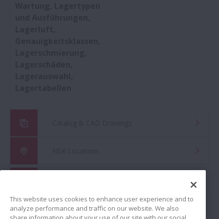
Wartung, Lagertypen
und Ausführungen,
Lagerluft,
Genauigkeitsklassen,
Lagerschmierung,
Lagerschäden,
Lagerauswahl,
Lagertabellen
Catalog & CAD Drawings
NSK Locations
Global Distributor Search
This website uses cookies to enhance user experience and to
analyze performance and traffic on our website. We also
share information about your use of our site with our social