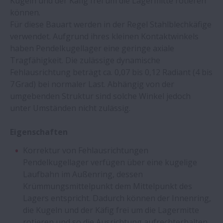
Kugeln und der Käfig frei um die Lagermitte rotieren
können.
Für diese Bauart werden in der Regel Stahlblechkäfige
verwendet. Aufgrund ihres kleinen Kontaktwinkels
haben Pendelkugellager eine geringe axiale
Tragfähigkeit. Die zulässige dynamische
Fehlausrichtung beträgt ca. 0,07 bis 0,12 Radiant (4 bis
7 Grad) bei normaler Last. Abhängig von der
umgebenden Struktur sind solche Winkel jedoch
unter Umständen nicht zulässig.
Eigenschaften
Korrektur von Fehlausrichtungen
Pendelkugellager verfügen über eine kugelige
Laufbahn im Außenring, dessen
Krümmungsmittelpunkt dem Mittelpunkt des
Lagers entspricht. Dadurch können der Innenring,
die Kugeln und der Käfig frei um die Lagermitte
rotieren und so die Ausrichtung aufrechterhalten.