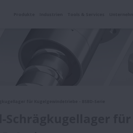
Produkte
Industrien
Tools & Services
Unterneh
gkugellager für Kugelgewindetriebe - BSBD-Serie
l-Schrägkugellager fü