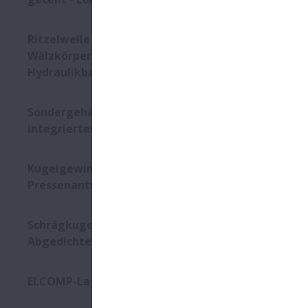
Ritzelwelle mit Käfig und
Wälzkörper für
Hydraulikbagger
Sondergehäuse mit
integriertem Lager
Kugelgewindetriebe in
Pressenantrieben
Schrägkugellager -
Abgedichtet
ELCOMP-Lager