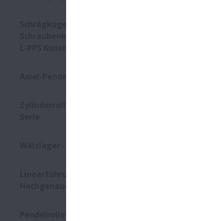
Schrägkugellager für
Schraubenkompressoren - Mit
L-PPS Kunststoffkäfig
Axial-Pendelrollenlager
Zylinderrollenlager - EMM-VS-
Serie
Wälzlager - TF-Reihe
Linearführungen -
Hochgenaue HA / HS-Serien
Pendelrollenlager für