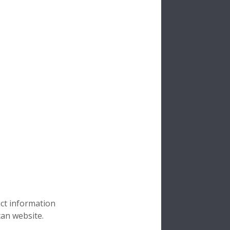
g
ehäusemontage
esser
sser
g
asse
DT: Tandemsatz
uct information
can website.