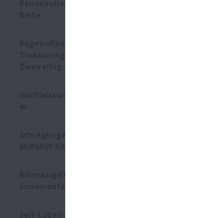
Moderne Wer
Pendelrollenlager - CAM-
positionier
Reihe
Anforderung
Kegelrollenlager für
Zustan
Traktorengetriebe -
Zweireihig
Passung
Hohe Ge
Hochleistungsschrägkugellag
er
Hohe La
Hochtem
Schrägkugellager mit
Schmier
SURSAVE Käfig
Rillenkugellager - 2-Reihig,
Produk
Sonderanfertigungen
Lager mi
Self-Lube® - HLT-Einsätze