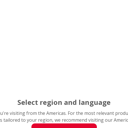
Beschreibun
Baureihe
BS
F: Flanschmontage, N: G
F
Bohrungsdurchm
30
Außendurchme
80
Abdichtung
DDU
Vorspannun
H
Genauigkeitskl
P2B
Kein Symbol: Einzelsatz; 
DT
Select region and language
you're visiting from the Americas. For the most relevant prod
s tailored to your region, we recommend visiting our Ameri