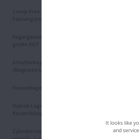
Creep-Free Lager zur
Passungsrostminimierung
Kugelgewindetriebe - Extrem
große KGT
Schulterkugellager
(Magneto-Lager)
Flanschlager für Getriebe
Hybrid-Lager mit
Keramikkugeln
It looks like 
and service
Zylinderrollenlagereinheit,
geteilt - Long Life