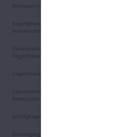
Monocarriers MCM/MCH Serie
Kugelgewindetriebe -
Austauschbar
Pendelrollenlager -
Abgedichtet
Lagereinheiten - Rostfrei
Zylinderrollenlager
Robustride
Schrägkugellager - 2-Reihig
Dreiringlager