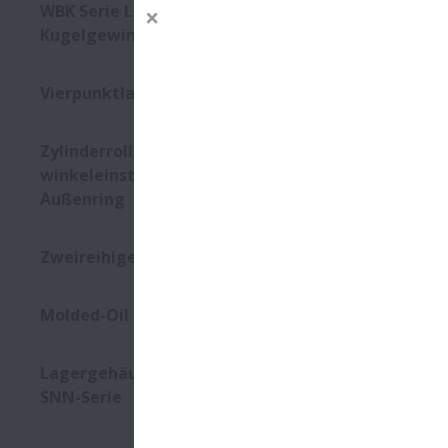
- BS
WBK Serie Lagereinheiten für
Kugelgewindetriebe
Vierpunktlager QJ Serie
Zylinderrollenlager mit
winkeleinstellbarem
Außenring
Zweireihige Kegelrollenlager
Molded-Oil Lager
Lagergehäuse und Zubehör –
SNN-Serie