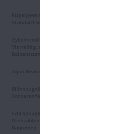
Zweireih
Kugelgewindetriebe - DIN
Kontaktd
Standard Serie
Werkseit
Nachsch
Zylinderrollenlager -
Vierreihig, mit
Montageb
Bolzenstummelkäfig
Außenri
Ausziehn
Aqua-Bearings
Die Baur
den Nac
Rillenkugellager -
Verschm
Sonderanfertigungen
Schrägkugellager für höchste
Drehzahlen - ROBUST
Baureihen