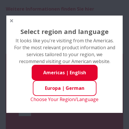
Weitere Informationen finden Sie hier
Select region and language
Produkte
It looks like you're visiting from the Americas.
For the most relevant product information and
services tailored to your region, we
recommend visiting our American website.
Produkte
Americas
|
English
Klicken Sie hier für weitere
Europa
|
German
Produktinformationen
Choose Your Region/Language
Go