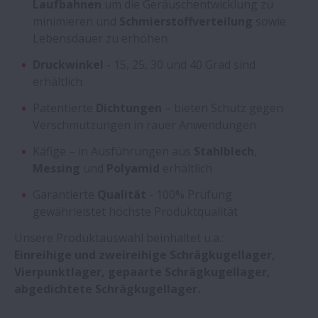
Laufbahnen
um die Geräuschentwicklung zu
minimieren und
Schmierstoffverteilung
sowie
Lebensdauer zu erhöhen
Druckwinkel
- 15, 25, 30 und 40 Grad sind
erhältlich
Patentierte
Dichtungen
– bieten Schutz gegen
Verschmutzungen in rauer Anwendungen
Käfige – in Ausführungen aus
Stahlblech
,
Messing
und
Polyamid
erhältlich
Garantierte
Qualität
- 100% Prüfung
gewährleistet höchste Produktqualität
Unsere Produktauswahl beinhaltet u.a.:
Einreihige und zweireihige Schrägkugellager,
Vierpunktlager, gepaarte Schrägkugellager,
abgedichtete Schrägkugellager.