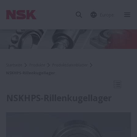
Europe
Mob
Startseite
Produkte
Produktdatenblätter
NSKHPS-Rillenkugellager
Mobile N
NSKHPS-Rillenkugellager
Produktdatenblätter