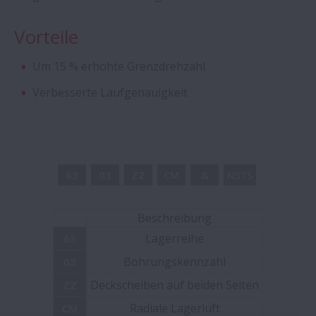
Vorteile
Aqua-Bearings
Um 15 % erhöhte Grenzdrehzahl
Rillenkugellager - Sonderanfertigungen
Verbesserte Laufgenauigkeit
Schrägkugellager für höchste Drehzahlen
- ROBUST Baureihen
63
03
ZZ
CM
&
NS7S
Creep-Free Lager zur
Passungsrostminimierung
Beschreibung
Kugelgewindetriebe - Extrem große KGT
Lagerreihe
63
Bohrungskennzahl
03
Schulterkugellager (Magneto-Lager)
Deckscheiben auf beiden Seiten
ZZ
Radiale Lagerluft
CM