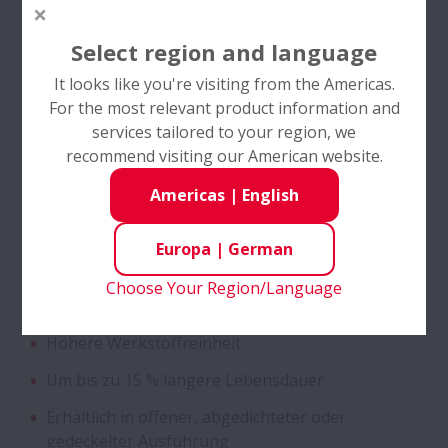
Hohe Drehzahl
Kegelrollenlager für Traktorengetriebe -
Select region and language
Zweireihig
Industrien
It looks like you're visiting from the Americas.
Elektromotoren
Hochleistungsschrägkugellager
For the most relevant product information and
services tailored to your region, we
Ventilatoren und Gebläse
recommend visiting our American website.
Schrägkugellager mit SURSAVE Käfig
Pumpen & Kompressoren
Americas
|
English
Halbleiter
Rillenkugellager - 2-Reihig,
Sonderanfertigungen
Europa
|
German
Choose Your Region/Language
Produkteigenschaften
Self-Lube® - HLT-Einsätze
Höhere Werkstoffreinheit
Kugelgewindetriebe - DIN Standard Serie
Um bis zu 15 % längere Lebensdauer
Erhältlich in offener, abgedichteter oder
Zylinderrollenlager - Vierreihig, mit
gedeckelter Ausführung
Bolzenstummelkäfig