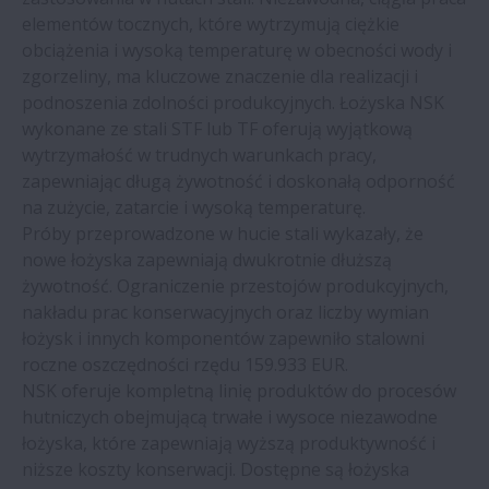
prowadnic liniowych NSK | NSK
elementów tocznych, które wytrzymują ciężkie
obciążenia i wysoką temperaturę w obecności wody i
Zakład produkujący przekąski -
zgorzeliny, ma kluczowe znaczenie dla realizacji i
oszczędności dzięki łożyskom NSK
podnoszenia zdolności produkcyjnych. Łożyska NSK
wykonane ze stali STF lub TF oferują wyjątkową
wytrzymałość w trudnych warunkach pracy,
NSK Europe na rzecz ochrony środowiska
zapewniając długą żywotność i doskonałą odporność
w roku finansowym 2022-23 | NSK
na zużycie, zatarcie i wysoką temperaturę.
Próby przeprowadzone w hucie stali wykazały, że
System monitorowania stanu śrub
nowe łożyska zapewniają dwukrotnie dłuższą
kulowych NSK na targach EMO | NSK
żywotność. Ograniczenie przestojów produkcyjnych,
nakładu prac konserwacyjnych oraz liczby wymian
Nowe śruby kulowe NSK w centrum uwagi
łożysk i innych komponentów zapewniło stalowni
na targach EMO 2023 | NSK
roczne oszczędności rzędu 159.933 EUR.
NSK oferuje kompletną linię produktów do procesów
hutniczych obejmującą trwałe i wysoce niezawodne
Łożyska NSK zapobiegają uszkodzeniom
łożyska, które zapewniają wyższą produktywność i
maszyn w produkcji puszek
niższe koszty konserwacji. Dostępne są łożyska