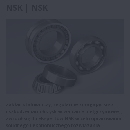
NSK | NSK
Huta stali uzyskuje znaczące oszczędności
dzięki łożyskom NSK | NSK
NSK Italy sponsorem zespołu
wyścigowego Uniwersytetu w Padwie |
NSK
NSK rozbudowuje centrum badawczo-
rozwojowe i siedzibę główną w Chinach
NSK poszerza asortyment łożysk
zapobiegających korozji elektrycznej
Zakład stalowniczy, regularnie zmagając się z
Łożyska NSK zapewniają duże korzyści w
uszkodzeniami łożysk w walcarce pielgrzymowej,
sektorze mikromobilności
zwrócił się do ekspertów NSK w celu opracowania
solidnego i ekonomicznego rozwiązania