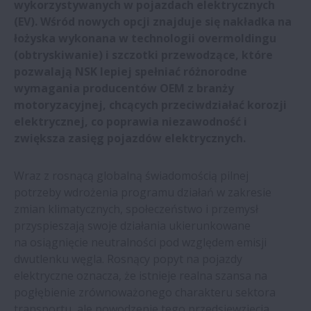
wykorzystywanych w pojazdach elektrycznych
Na targach EMO 2023 NSK zaprezentuje
(EV). Wśród nowych opcji znajduje się nakładka na
najnowsze prowadnice liniowe
łożyska wykonana w technologii overmoldingu
(obtryskiwanie) i szczotki przewodzące, które
Firma NSK uhonorowana wyróżnieniem
pozwalają NSK lepiej spełniać różnorodne
Bosch Global Supplier Award | NSK
wymagania producentów OEM z branży
motoryzacyjnej, chcących przeciwdziałać korozji
elektrycznej, co poprawia niezawodność i
NSK opracowuje unikalną przekładkę z
zwiększa zasięg pojazdów elektrycznych.
bioplastiku do śrub kulowych
Wraz z rosnącą globalną świadomością pilnej
Duży popyt na precyzyjnie walcowane
potrzeby wdrożenia programu działań w zakresie
śruby kulowe NSK | NSK
zmian klimatycznych, społeczeństwo i przemysł
przyspieszają swoje działania ukierunkowane
Rozwiązanie NSK Active Caster
na osiągnięcie neutralności pod względem emisji
przeznaczone do współpracy z robotami
dwutlenku węgla. Rosnący popyt na pojazdy
elektryczne oznacza, że istnieje realna szansa na
pogłębienie zrównoważonego charakteru sektora
Technologia ultrapłynnego ruchu dla
transportu, ale powodzenie tego przedsięwzięcia