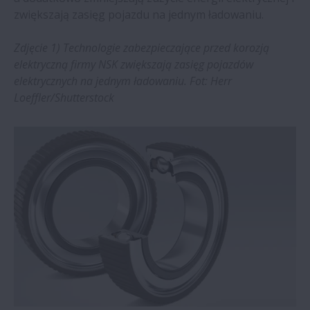
zwiększają zasięg pojazdu na jednym ładowaniu.
Łożyska NSK do wrzecion obrabiarek
zwiększają niezawodność zakładu
Zdjęcie 1) Technologie zabezpieczające przed korozją
elektryczną firmy NSK zwiększają zasięg pojazdów
Łożyska NSK zapewniają znaczne
elektrycznych na jednym ładowaniu. Fot: Herr
oszczędności w zakładzie przeróbki rudy
Loeffler/Shutterstock
Łożyska NSK dają roczne oszczędności
rzędu 648.880 € | NSK
Agritechnica 2023: łożyska NSK to
skuteczne rozwiązania dla rolnictwa
NSK forms 49.9:50.1% joint venture for its
steering business | NSK