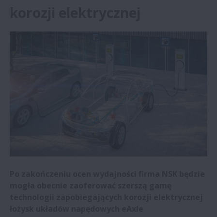
korozji elektrycznej
Huta stali uzyskuje znaczące oszczędności
dzięki łożyskom NSK | NSK
NSK Italy sponsorem zespołu
wyścigowego Uniwersytetu w Padwie |
NSK
NSK rozbudowuje centrum badawczo-
rozwojowe i siedzibę główną w Chinach
NSK poszerza asortyment łożysk
zapobiegających korozji elektrycznej
Po zakończeniu ocen wydajności firma NSK będzie
Łożyska NSK zapewniają duże korzyści w
mogła obecnie zaoferować szerszą gamę
sektorze mikromobilności
technologii zapobiegających korozji elektrycznej
łożysk układów napędowych eAxle