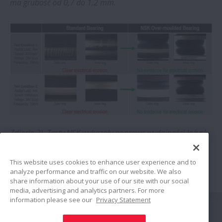
ma grubość od 0,7 do 1,2 mm.
Zdjęcie 2) Testy NSK wykazały poprawę wydajności łożysk
formowanych metodą overmoldingu w porównaniu ze
standardowymi łożyskami firmy.
This website uses cookies to enhance user experience and to
analyze performance and traffic on our website. We also
share information about your use of our site with our social
media, advertising and analytics partners. For more
information please see our
Privacy Statement
Połącz