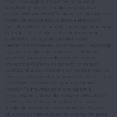
dzięki innowacyjnemu procesowi formowania
wtryskowego, który jest realizowany w jednym z
Zakład NSK w Newark wdraża system
europejskich zakładów NSK i ma na celu usprawnienie
zbierania wody deszczowej
dostaw dla producentów pojazdów elektrycznych.
Specjalne cechy tej technologii zapewniają jednorodną
dystrybucję i orientację cząsteczek oraz włókien
Lider rynku maszyn do wiercenia
szklanych w celu optymalizacji właściwości
głębokich otworów wybiera produkty NSK
mechanicznych nakładek. Warto zauważyć, że precyzja
tego procesu eliminuje konieczność szlifowania,
Łożyska Silver-Lube® firmy NSK w
pozostawiając «strukturalne» wykończenie na
zakładach produkcji spożywczej
powierzchni. W efekcie nie dochodzi do pełnego
kontaktu obudowy z zewnętrzną średnicą łożyska, co
tworzy szczeliny wypełnione powietrzem, które z kolei
jest dobrym izolatorem i nie generuje żadnych
kosztów. Ta innowacja techniczna zapewnia
zróżnicowanie rynkowe dla rozwiązania NSK. Kolejną
korzyścią jest strukturalne wykończenie, które
rozwiązuje powszechny problem pełzania łożysk w
obudowach, ponieważ zapewnia potencjalnie lepsze