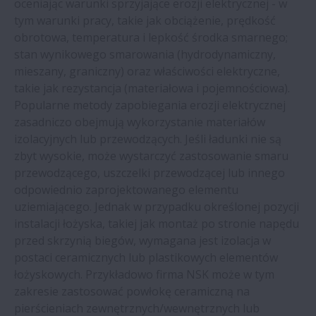
oceniając warunki sprzyjające erozji elektrycznej - w
przestoje dzięki prowadnicom liniowym
tym warunki pracy, takie jak obciążenie, prędkość
obrotowa, temperatura i lepkość środka smarnego;
stan wynikowego smarowania (hydrodynamiczny,
Łożyska Silver-Lube® NSK odporne na
mieszany, graniczny) oraz właściwości elektryczne,
intensywne zmywanie | NSK
takie jak rezystancja (materiałowa i pojemnościowa).
Popularne metody zapobiegania erozji elektrycznej
Śruby kulowe NSK do obrabiarek nowej
zasadniczo obejmują wykorzystanie materiałów
generacji o wysokiej dokładności
izolacyjnych lub przewodzących. Jeśli ładunki nie są
zbyt wysokie, może wystarczyć zastosowanie smaru
przewodzącego, uszczelki przewodzącej lub innego
NSK przedstawia asortyment łożysk
odpowiednio zaprojektowanego elementu
wyposażonych w koszyk z bioplastiku
uziemiającego. Jednak w przypadku określonej pozycji
instalacji łożyska, takiej jak montaż po stronie napędu
Kurs szkoleniowy (papierniczy) dostępny
przed skrzynią biegów, wymagana jest izolacja w
na portalu Akademia NSK
postaci ceramicznych lub plastikowych elementów
łożyskowych. Przykładowo firma NSK może w tym
Łożyska NSK obniżają koszty konserwacji
zakresie zastosować powłokę ceramiczną na
przenośnika załadunku statków
pierścieniach zewnętrznych/wewnętrznych lub