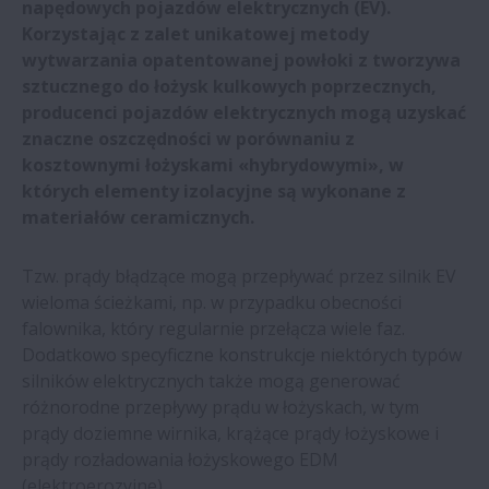
napędowych pojazdów elektrycznych (EV).
firm CMZ i NSK | NSK
Korzystając z zalet unikatowej metody
wytwarzania opatentowanej powłoki z tworzywa
Zintegrowane zespoły łożyskowe NSK w
sztucznego do łożysk kulkowych poprzecznych,
przesiewaczach wibracyjnych
producenci pojazdów elektrycznych mogą uzyskać
znaczne oszczędności w porównaniu z
kosztownymi łożyskami «hybrydowymi», w
Firma NSK wykorzystuje technologię VR
których elementy izolacyjne są wykonane z
do szkolenia pracowników | NSK
materiałów ceramicznych.
Prowadnice wałeczkowe NSK wydłużają
Tzw. prądy błądzące mogą przepływać przez silnik EV
czas pracy maszyn do formowania
wieloma ścieżkami, np. w przypadku obecności
falownika, który regularnie przełącza wiele faz.
Śruby kulowe NSK zapewniają
Dodatkowo specyficzne konstrukcje niektórych typów
perfekcyjną obróbkę krawędzi soczewek
silników elektrycznych także mogą generować
różnorodne przepływy prądu w łożyskach, w tym
prądy doziemne wirnika, krążące prądy łożyskowe i
Śruby kulowe o wysokiej obciążalności i
prądy rozładowania łożyskowego EDM
dłuższej eksploatacji | NSK
(elektroerozyjne).