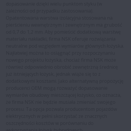
dopasowanie dzięki wielu punktom styku (w
zależności od przypadku zastosowania).
Opatentowana warstwa izolacyjna stosowana na
pierścieniu wewnętrznym i zewnętrznym ma grubość
od 0,7 do 1,2 mm. Aby pomieścić dodatkową warstwę
materiału nakładki, firma NSK oferuje rozwiązania
neutralne pod względem wymiarów głównych łożyska.
Najłatwiej można to osiągnąć przy rozpoczynaniu
nowego projektu łożyska, chociaż firma NSK może
również odpowiednio obrobić zewnętrzną średnicę
już istniejących łożysk, jednak wiąże się to z
dodatkowymi kosztami. Jako alternatywną propozycję
producenci OEM mogą rozważyć dopasowanie
wymiarów obudowy mieszczącej łożysko, co oznacza,
że firma NSK nie będzie musiała zmieniać swojego
procesu. Ta opcja pozwala producentom pojazdów
elektrycznych w pełni skorzystać ze znacznych
oszczędności kosztów w porównaniu do
wykorzystania łożysk hybrydowych.