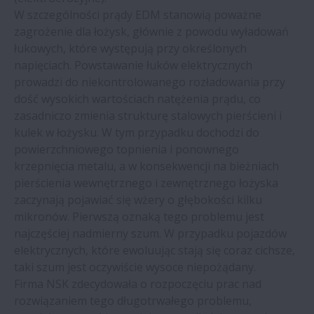
W szczególności prądy EDM stanowią poważne
Zapobieganie erozji elektrycznej łożysk w
zagrożenie dla łożysk, głównie z powodu wyładowań
układach napędowych aut EV
łukowych, które występują przy określonych
napięciach. Powstawanie łuków elektrycznych
prowadzi do niekontrolowanego rozładowania przy
NSK wprawia w ruch przyszłość kolei na
dość wysokich wartościach natężenia prądu, co
targach InnoTrans 2022 | NSK
zasadniczo zmienia strukturę stalowych pierścieni i
kulek w łożysku. W tym przypadku dochodzi do
Nowe łożyska NSK zapewniają długi okres
powierzchniowego topnienia i ponownego
eksploatacji w produkcji stali
krzepnięcia metalu, a w konsekwencji na bieżniach
pierścienia wewnętrznego i zewnętrznego łożyska
Lokalne władze konfiskują znaczną ilość
zaczynają pojawiać się wżery o głębokości kilku
podrobionych łożysk NSK
mikronów. Pierwszą oznaką tego problemu jest
najczęściej nadmierny szum. W przypadku pojazdów
elektrycznych, które ewoluując stają się coraz cichsze,
Firmy NSK i thyssenkrupp oceniają
taki szum jest oczywiście wysoce niepożądany.
wspólne przedsięwzięcie
Firma NSK zdecydowała o rozpoczęciu prac nad
rozwiązaniem tego długotrwałego problemu,
Zakład przerobu drewna ogranicza