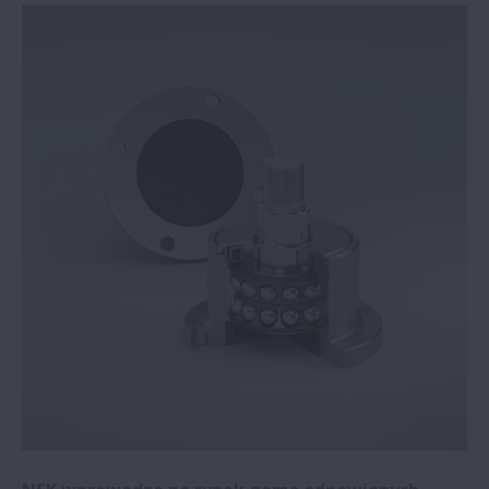
Roboty usługowe NSK wspierają pierwszą
linię opieki zdrowotnej | NSK
Stadler Rail wybiera rozwiązanie B&K
Vibro (monitorowanie stanu CMS)
Łożyska Life-Lube® NSK poprawiają
niezawodność procesu mycia warzyw
Innowacje firmy NSK wspierają
zrównoważony rozwój przemysłu | NSK
Prowadnice liniowe NSK jako
standardowe rozwiązanie
Ponad 25 lat współpracy technologicznej