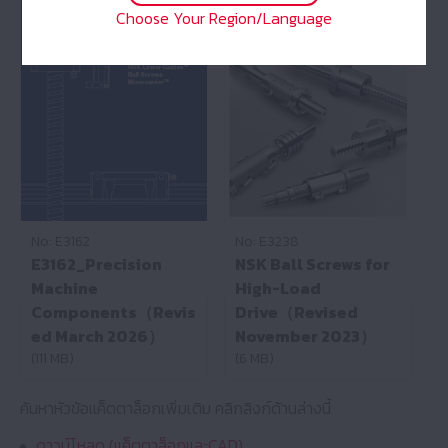
Choose Your Region/Language
No: E3162
No: E3238
E3162_Precision
NSK Ball Screws for
Machine
High-Load
Components（Revis
Drive（Revised
ed March 2026）
November 2023）
(111 MB)
(6 MB)
ค้นหาหัวข้อแค็ตตาล็อกเพิ่มเติม คลิกลิงก์ด้านล่างนี้
ดาวน์โหลด (แค็ตตาล็อกและCAD)