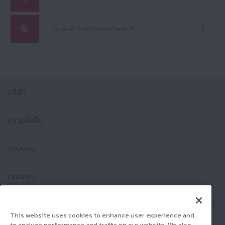
Global Distributor Search
ขยา
บริษัท
ความยั่งยืน
นักลงทุน
ขยา
ติดต่อเรา
ขยา
ผลิตภัณฑ์
This website uses cookies to enhance user experience and
to analyze performance and traffic on our website. We also