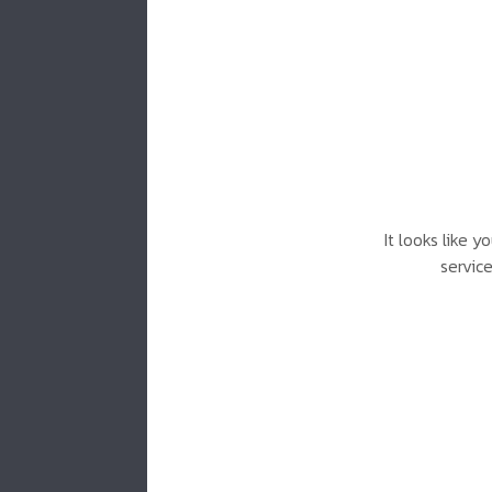
It looks like 
บอลสกร
servic