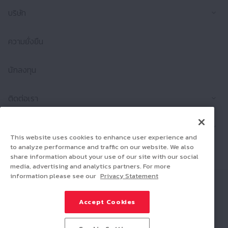
ขยา
บริษัท
ความยั่งยืน
นักลงทุน
ขยา
ติดต่อเรา
ขยา
ผลิตภัณฑ์
This website uses cookies to enhance user experience and
to analyze performance and traffic on our website. We also
ร่วมงานกับเรา
share information about your use of our site with our social
media, advertising and analytics partners. For more
information please see our
Privacy Statement
Connect
Share
Accept Cookies
Social Media Policy
Trademarks
Terms & Conditions
Information Security Policy
Privacy policy
Sitemap