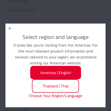
NSK Europe
NSK en español
YouTube Channels
Select region and language
NSKMotionAndControl
It looks like you're visiting from the Americas. For
NSK Americas
the most relevant product information and
NSK Europe
services tailored to your region, we recommend
visiting our American website.
NSK Brazil
Americas
|
English
X
Thailand
|
Thai
NSK Americas
Choose Your Region/Language
Instagram