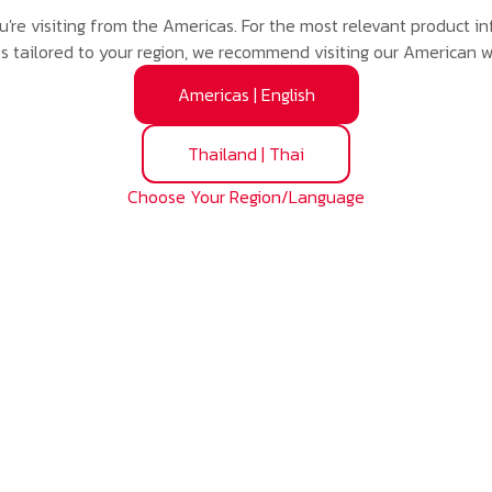
you're visiting from the Americas. For the most relevant product 
es tailored to your region, we recommend visiting our American w
Americas
|
English
its : ลูกปืนตุ๊กตาเม็ดกลม
Thailand
|
Thai
n Bearings : ตลับลูกปืนความแม่นยำสูง
Choose Your Region/Language
ม็ดเข็ม
ller
แคตตาลอค & CAD Drawings
เครือข่ายเอ็น เอส เค