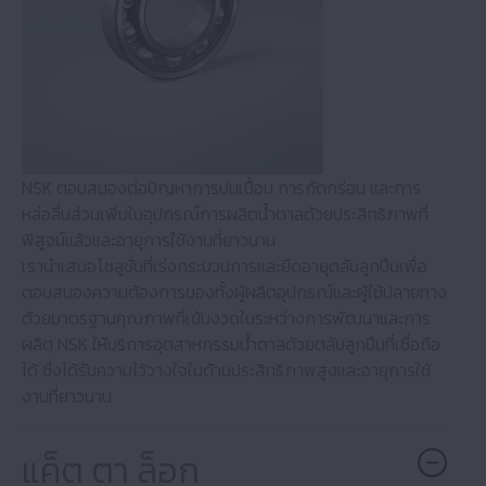
เซมิคอนดักเตอร์
ซีเมนต์
น้ำมันปาล์ม
NSK ตอบสนองต่อปัญหาการปนเปื้อน การกัดกร่อน และการ
หล่อลื่นส่วนเพิ่มในอุปกรณ์การผลิตน้ําตาลด้วยประสิทธิภาพที่
น้ำตาล
พิสูจน์แล้วและอายุการใช้งานที่ยาวนาน
เรานําเสนอโซลูชั่นที่เร่งกระบวนการและยืดอายุตลับลูกปืนเพื่อ
ตอบสนองความต้องการของทั้งผู้ผลิตอุปกรณ์และผู้ใช้ปลายทาง
ด้วยมาตรฐานคุณภาพที่เข้มงวดในระหว่างการพัฒนาและการ
ผลิต NSK ให้บริการอุตสาหกรรมน้ําตาลด้วยตลับลูกปืนที่เชื่อถือ
ได้ ซึ่งได้รับความไว้วางใจในด้านประสิทธิภาพสูงและอายุการใช้
งานที่ยาวนาน
แค็ต ตา ล็อก