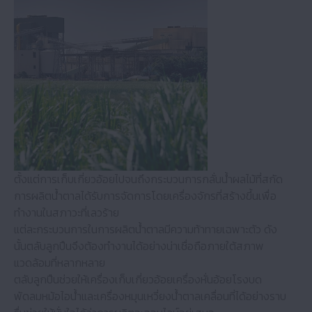
เยื่อกระดาษและกระดาษ
ยาน ยนต์
เครื่องฉีดพลาสติก
เครื่องมือกล
ตั้งแต่การเก็บเกี่ยวอ้อยไปจนถึงกระบวนการกลั่นน้ําผลไม้ที่สกัด
การผลิตน้ําตาลได้รับการจัดการโดยเครื่องจักรที่สร้างขึ้นเพื่อ
เหมืองหิน เหมืองแร่ และการก่อสร้าง
ทํางานในสภาวะที่เลวร้าย
แต่ละกระบวนการในการผลิตน้ําตาลมีความท้าทายเฉพาะตัว ดัง
กังหันลม
นั้นตลับลูกปืนจึงต้องทํางานได้อย่างน่าเชื่อถือภายใต้สภาพ
แวดล้อมที่หลากหลาย
ตลับลูกปืนช่วยให้เครื่องเก็บเกี่ยวอ้อยเครื่องหั่นอ้อยโรงบด
รถไฟ
พัดลมหม้อไอน้ําและเครื่องหมุนเหวี่ยงน้ําตาลเคลื่อนที่ได้อย่างราบ