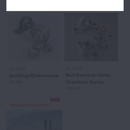
No: E1235
No: E1234
Ball Bearings Units
ชุดตลับลูกปืนสแตนเลส
Stainless Series
(217 KB)
(350 KB)