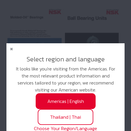
Select region and language
It looks like you're visiting from the Americas. For
the most relevant product information and
services tailored to your region, we recommend
visiting our American website.
No: E1216
No: E1154
Molded-Oil Bearings
Ball Bearing Units
Americas
|
English
(893 KB)
(40 MB)
Thailand
|
Thai
Choose Your Region/Language