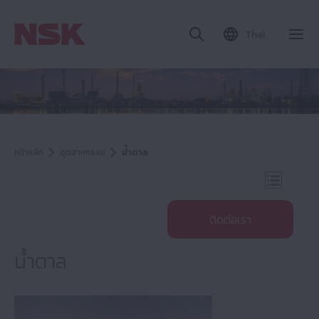
Thai
ปิด
หน้าหลัก
อุตสาหกรรม
น้ำตาล
เปิดการน
ติดต่อเรา
น้ำตาล
อุตสาหกรรม
เหล็กและโลหะ