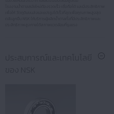
รื่นช่วยให้มั่นใจได้ว่าการผลิตจะออนไลน์อยู่เสมอ
ปั๊มและคอมเพรสเซอร์
โรงงานน้ําตาลสมัยใหม่ต้องรวดเร็ว เชื่อถือได้ และมีประสิทธิภาพ
เพื่อให้ วัตถุดิบขนส่งและแปรรูปได้เร็วที่สุดเพื่อคุณภาพสูงสุด
เกษตรกรรม
ตลับลูกปืน NSK ให้บริการผู้ผลิตน้ําตาลทั้งที่มีประสิทธิภาพและ
ประสิทธิภาพสูงภายใต้สภาพแวดล้อมที่รุนแรง
มอเตอร์อุตสาหกรรม
กระปุกเกียร์
ประสบการณ์และเทคโนโลยี
เครื่องจักรแปรรูปอาหารและเครื่องดื่ม
ของ NSK
อุปกรณ์การแพทย์
รถ จักรยานยนต์
อุปกรณ์สํานักงาน