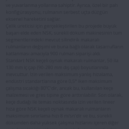
Gemi yükleme konveyörü bakımı
ve yuvarlanma yollarına sahiptir. Ayrıca, özel bir pah
esnasında kullanılan NSK rulmanları
konfigürasyonu, rulmanın serbest uçta düzgün
sayesinde maliyet tasarrufu sağlanıyor
eksenel hareketini sağlar.
Çelik üreticisi için gerçekleştirilen bu projede büyük
başarı elde eden NSK, sürekli döküm makinesinin tüm
NSK rulmanları beton zemin imalat
segmentlerindeki mevcut silindirik makaralı
makinesi arızalarını sıfıra indirir
rulmanların değişimi ve buna bağlı olarak tasarrufların
katlanması amacıyla 900 rulman siparişi aldı.
NSK'dan yüksek hızlı, kullanımı kolay,
Standart NSK keçeli oynak makaralı rulmanlar, 50 ila
uzun ömürlü bilyalı rulmanlar
130 mm iç çap (90-280 mm dış çap) boyutlarında
mevcuttur. İzin verilen maksimum yanlış hizalama,
NSK NH serisi lineer kılavuzların
endüstri standartlarına göre 0,5° iken maksimum
avantajları, cam işleme uygulamasında
çalışma sıcaklığı 80ºC'dir, ancak bu, kullanılan keçe
açıkça görülebilir
malzemesi ve gres tipine göre arttırılabilir. Son olarak,
keçe dudağı ile temas noktasında izin verilen lineer
hıza göre NSK keçeli oynak makaralı rulmanların
NSK, AS serisi lansmanı ile A serisi Diskaro
maksimum sınırlama hızı 8 m/sn'dir ve bu, sürekli
Poyraları yeniliyor
dökümden daha yüksek çalışma hızlarını içeren diğer