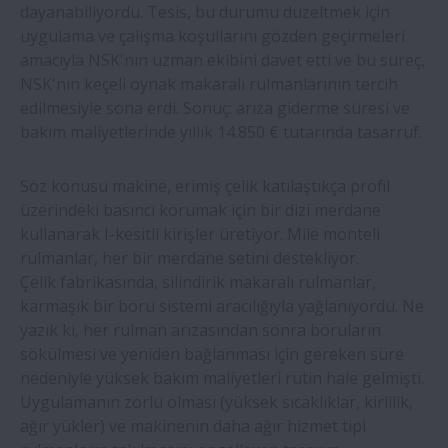
dayanabiliyordu. Tesis, bu durumu düzeltmek için
uygulama ve çalışma koşullarını gözden geçirmeleri
Önceden monte edilmiş NSK rulmanları,
amacıyla NSK'nın uzman ekibini davet etti ve bu süreç,
titreşimli elek makinesi imalatçısına
NSK'nın keçeli oynak makaralı rulmanlarının tercih
zamandan ve maliyetten tasarruf sağlıyor
edilmesiyle sona erdi. Sonuç: arıza giderme süresi ve
bakım maliyetlerinde yıllık 14.850 € tutarında tasarruf.
NSK, VR teknolojisini kullanarak üretim
personelini eğitiyor
Söz konusu makine, erimiş çelik katılaştıkça profil
üzerindeki basıncı korumak için bir dizi merdane
kullanarak I-kesitli kirişler üretiyor. Mile monteli
NSK makaralı kılavuzlar şişirme
rulmanlar, her bir merdane setini destekliyor.
makinelerinin çalışma süresini artırdı
Çelik fabrikasında, silindirik makaralı rulmanlar,
karmaşık bir boru sistemi aracılığıyla yağlanıyordu. Ne
NSK vidalı miller, lens kenarlarında
yazık ki, her rulman arızasından sonra boruların
mükemmellik sağlar
sökülmesi ve yeniden bağlanması için gereken süre
nedeniyle yüksek bakım maliyetleri rutin hale gelmişti.
Uygulamanın zorlu olması (yüksek sıcaklıklar, kirlilik,
NSK yüksek yük kapasiteli vidalı miller
ağır yükler) ve makinenin daha ağır hizmet tipi
artık daha uzun bir hizmet ömrü sunuyor