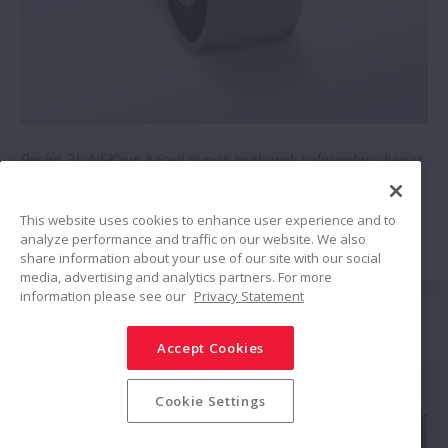
ödül
NSK'nın kendinden yağlamalı sabit bilyalı
rulmanları, kriyojenik uygulamalar için
geliştirilen dalgıç pompalarda kullanılıyor
Resim 2) NSK'nın keçeli oynak makaralı rulmanları, kenar
NSK, sürekli döküm makinesi
yükleme sorunlarını önlemek için simetrik makara ve
uygulamasında rulman ömrünü iki katına
yuvarlanma yollarına sahiptir. Fotoğraf: NSK
This website uses cookies to enhance user experience and to
çıkarıyor
analyze performance and traffic on our website. We also
share information about your use of our site with our social
media, advertising and analytics partners. For more
NSK Newark tesisinde yağmur suyu
information please see our
Privacy Statement
Bağlan
toplama sistemini devreye alıyor
Accept Cookies
Paylaş
Derin delik işleme ustaları NSK
ürünlerinden vazgeçemiyor
Sosyal Medya Politikası
Ticari Markalar
Şartlar ve Koşullar
Cookie Settings
Bilgi Güvenliği Politikası
Gizlilik Politikası
Modern Slavery Statement
Site Haritası