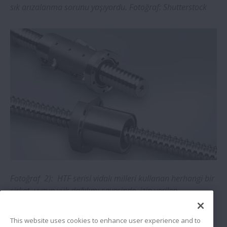
Gemi yükleme konveyörü bakımı
sık arızalanma sorunu yaşıyordu. Fotoğraf: Shutterstock
esnasında kullanılan NSK rulmanları
sayesinde maliyet tasarrufu sağlanıyor
NSK rulmanları beton zemin imalat
makinesi arızalarını sıfıra indirir
NSK'dan yüksek hızlı, kullanımı kolay,
uzun ömürlü bilyalı rulmanlar
NSK NH serisi lineer kılavuzların
avantajları, cam işleme uygulamasında
açıkça görülebilir
Fotoğraf 2): HTF serisi vidalı milleri kullanan herhangi bir
şirket, uygun yük dağılımı sayesinde, izin verilen
NSK, AS serisi lansmanı ile A serisi Diskaro
maksimum dinamik yük ve maksimum hizmet ömrü gibi
Poyraları yeniliyor
avantajlara sahip olacaktır. Fotoğraf: NSK
This website uses cookies to enhance user experience and to