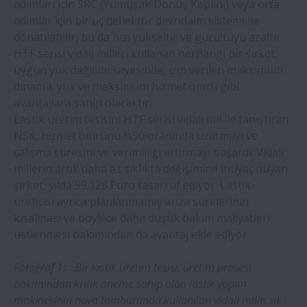
adımları için SRC (Yumuşak Dönüş Kaplini) veya orta
Bir kereste fabrikası, NSK lineer
adımlar için bir uç deflektör devridaim sistemi ile
kılavuzlarla duruş süresini azalttı
donatılabilir, bu da hızı yükseltir ve gürültüyü azaltır.
HTF serisi vidalı milleri kullanan herhangi bir şirket,
uygun yük dağılımı sayesinde, izin verilen maksimum
NSK Silver-Lube® rulmanları, şişeleme
dinamik yük ve maksimum hizmet ömrü gibi
hattı konveyöründeki yıkama
avantajlara sahip olacaktır.
akışkanlarına karşı dayanıklıdır
Lastik üretim tesisini HTF serisi vidalı mil ile tanıştıran
NSK, hizmet ömrünü %50 oranında uzatmayı ve
Yeni nesil yüksek hassasiyetli takım
çalışma süresini ve verimliliği artırmayı başardı. Vidalı
tezgahları için yeni NSK vidalı mili
millerin artık daha az sıklıkta değişimine ihtiyaç duyan
şirket, yılda 99.128 Euro tasarruf ediyor. Lastik
NSK, biyoplastik kafese sahip dünyanın ilk
üreticisi ayrıca planlanmamış arıza sürelerinin
rulman serisini piyasaya sürüyor
kısalması ve böylece daha düşük bakım maliyetleri
üstlenmesi bakımından da avantaj elde ediyor.
Kağıt endüstrisi yeni NSK akademi
Fotoğraf 1): Bir lastik üretim tesisi, üretim prosesi
kursundan çok fayda görecek
bakımından kritik öneme sahip olan lastik yapım
makinesinin hava tamburunda kullanılan vidalı milin sık