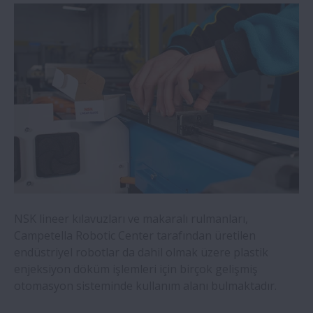
NSK hizmet robotu teknolojisi, sağlık
hizmetlerine ön saflarda destek veriyor
Stadler Rail, NSK'nın durum izleme yan
kuruluşu olan B&K Vibro'yu tercih etti
NSK Life-Lube® rulmanları sebze yıkama
işlemlerinin güvenilirliğini artırır
NSK yenilikleri endüstrinin
sürdürülebilirliğine yardımcı oluyor
NSK lineer kılavuzları ve makaralı rulmanları,
Campetella Robotic Center tarafından üretilen
Paketleme makinesi uzmanı, NSK lineer
endüstriyel robotlar da dahil olmak üzere plastik
kılavuzlarını standart hale getiriyor
enjeksiyon döküm işlemleri için birçok gelişmiş
otomasyon sisteminde kullanım alanı bulmaktadır.
CMZ ve NSK: 25 yılı aşan teknoloji iş birliği