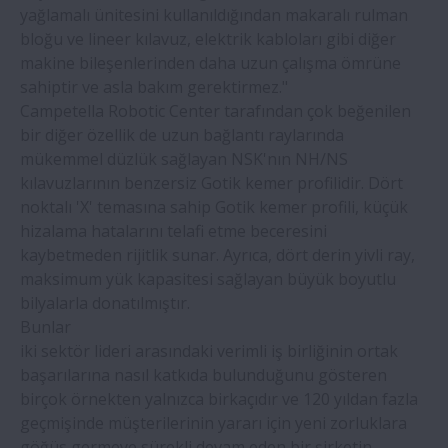
yağlamalı ünitesini kullanıldığından makaralı rulman
endüstrisi uygulamalarında uzun hizmet
bloğu ve lineer kılavuz, elektrik kabloları gibi diğer
ömrü sunuyor
makine bileşenlerinden daha uzun çalışma ömrüne
sahiptir ve asla bakım gerektirmez."
Campetella Robotic Center tarafından çok beğenilen
bir diğer özellik de uzun bağlantı raylarında
mükemmel düzlük sağlayan NSK'nın NH/NS
kılavuzlarının benzersiz Gotik kemer profilidir. Dört
noktalı 'X' temasına sahip Gotik kemer profili, küçük
hizalama hatalarını telafi etme beceresini
kaybetmeden rijitlik sunar. Ayrıca, dört derin yivli ray,
maksimum yük kapasitesi sağlayan büyük boyutlu
bilyalarla donatılmıştır.
Bunlar
iki sektör lideri arasındaki verimli iş birliğinin ortak
başarılarına nasıl katkıda bulunduğunu gösteren
birçok örnekten yalnızca birkaçıdır ve 120 yıldan fazla
geçmişinde müşterilerinin yararı için yeni zorluklara
göğüs germeye sürekli devam eden bir şirketin