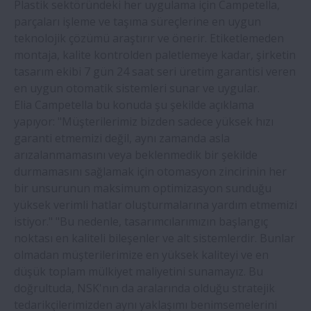
Plastik sektöründeki her uygulama için Campetella,
Bir kereste fabrikası, NSK lineer
parçaları işleme ve taşıma süreçlerine en uygun
kılavuzlarla duruş süresini azalttı
teknolojik çözümü araştırır ve önerir. Etiketlemeden
montaja, kalite kontrolden paletlemeye kadar, şirketin
NSK Silver-Lube® rulmanları, şişeleme
tasarım ekibi 7 gün 24 saat seri üretim garantisi veren
hattı konveyöründeki yıkama
en uygun otomatik sistemleri sunar ve uygular.
akışkanlarına karşı dayanıklıdır
Elia Campetella bu konuda şu şekilde açıklama
yapıyor: "Müşterilerimiz bizden sadece yüksek hızı
garanti etmemizi değil, aynı zamanda asla
Yeni nesil yüksek hassasiyetli takım
arızalanmamasını veya beklenmedik bir şekilde
tezgahları için yeni NSK vidalı mili
durmamasını sağlamak için otomasyon zincirinin her
bir unsurunun maksimum optimizasyon sunduğu
NSK, biyoplastik kafese sahip dünyanın ilk
yüksek verimli hatlar oluşturmalarına yardım etmemizi
rulman serisini piyasaya sürüyor
istiyor." "Bu nedenle, tasarımcılarımızın başlangıç
noktası en kaliteli bileşenler ve alt sistemlerdir. Bunlar
Kağıt endüstrisi yeni NSK akademi
olmadan müşterilerimize en yüksek kaliteyi ve en
kursundan çok fayda görecek
düşük toplam mülkiyet maliyetini sunamayız. Bu
doğrultuda, NSK'nın da aralarında olduğu stratejik
tedarikçilerimizden aynı yaklaşımı benimsemelerini
Gemi yükleme konveyörü bakımı