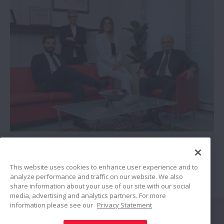
Resim 4): Campetella ailesi beş kuşaktır şirketin
yönetimindedir.
This website uses cookies to enhance user experience and to
analyze performance and traffic on our website. We also
share information about your use of our site with our social
media, advertising and analytics partners. For more
information please see our
Privacy Statement
Bağlan