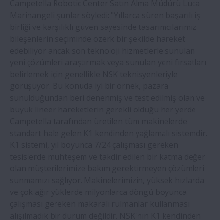
Campetella Robotic Center Satın Alma Müdürü Luca
ödül
Marinangeli şunlar söyledi: "Yıllarca süren başarılı iş
birliği ve karşılıklı güven sayesinde tasarımcılarımız
NSK'nın kendinden yağlamalı sabit bilyalı
bileşenlerin seçiminde özerk bir şekilde hareket
rulmanları, kriyojenik uygulamalar için
edebiliyor ancak son teknoloji hizmetlerle sunulan
geliştirilen dalgıç pompalarda kullanılıyor
yeni çözümleri araştırmak veya sunulan yeni fırsatları
belirlemek için genellikle NSK teknisyenleriyle
NSK, sürekli döküm makinesi
görüşüyor. Bu konuda iyi bir örnek, pazara
uygulamasında rulman ömrünü iki katına
sunulduğundan beri denenmiş ve test edilmiş olan ve
çıkarıyor
büyük lineer hareketlerin gerekli olduğu her yerde
Campetella tarafından üretilen tüm makinelerde
standart hale gelen K1 kendinden yağlamalı sistemdir.
NSK Newark tesisinde yağmur suyu
K1 sistemi, yıl boyunca 7/24 çalışması gereken
toplama sistemini devreye alıyor
tesislerde muhteşem ve takdir edilen bir katma değer
olan müşterilerimize bakım gerektirmeyen çözümleri
Derin delik işleme ustaları NSK
sunmamızı sağlıyor. Makinelerimizin, yüksek hızlarda
ürünlerinden vazgeçemiyor
ve çok ağır yüklerde milyonlarca döngü boyunca
çalışması gereken makaralı rulmanlar kullanması
alışılmadık bir durum değildir. NSK'nın K1 kendinden
NSK Silver-Lube® rulmanlar, gıda