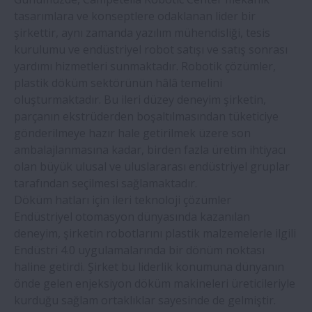
tasarımlara ve konseptlere odaklanan lider bir
Elektrikli araçların organlarında
şirkettir, aynı zamanda yazılım mühendisliği, tesis
rulmanların elektriksel erozyonunun
kurulumu ve endüstriyel robot satışı ve satış sonrası
önlenmesi
yardımı hizmetleri sunmaktadır. Robotik çözümler,
plastik döküm sektörünün hâlâ temelini
NSK, InnoTrans 2022'de demiryolunun
oluşturmaktadır. Bu ileri düzey deneyim şirketin,
geleceğini harekete geçirecek
parçanın ekstrüderden boşaltılmasından tüketiciye
gönderilmeye hazır hale getirilmek üzere son
Yeni NSK rulmanları, çelik üreticileri için
ambalajlanmasına kadar, birden fazla üretim ihtiyacı
uzun hizmet ömrü sağlıyor
olan büyük ulusal ve uluslararası endüstriyel gruplar
tarafından seçilmesi sağlamaktadır.
Döküm hatları için ileri teknoloji çözümler
Yetkililer, ciddi sayıda sahte NSK
Endüstriyel otomasyon dünyasında kazanılan
rulmanına el koydu
deneyim, şirketin robotlarını plastik malzemelerle ilgili
Endüstri 4.0 uygulamalarında bir dönüm noktası
NSK ve Thyssenkrupp, otomotivde iş
haline getirdi. Şirket bu liderlik konumuna dünyanın
ortaklığını değerlendiriyor
önde gelen enjeksiyon döküm makineleri üreticileriyle
kurduğu sağlam ortaklıklar sayesinde de gelmiştir.