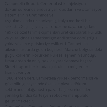
Campetella Robotic Center plastik enjeksiyon
döküm sürecinde endüstriyel robotların ve otomasyon
Önceden monte edilmiş NSK rulmanları,
sistemlerinin üretiminde ve
titreşimli elek makinesi imalatçısına
uygulamasında uzmanlaşmış, İtalya merkezli bir
zamandan ve maliyetten tasarruf sağlıyor
şirkettir. Geçmişi yüzyıllar öncesine dayanan şirket,
1897'de özel tarım ekipmanları üreticisi olarak kuruldu
NSK, VR teknolojisini kullanarak üretim
ve yıllar içinde zanaatkarlığın endüstriye dönüştüğü
personelini eğitiyor
yolda yüzlerce girişimciye eşlik etti. Campetella
ailesinin art arda gelen beş nesli, Marche bölgesindeki
NSK makaralı kılavuzlar şişirme
güçlü köklerini korurken küreselleşmenin sunduğu
makinelerinin çalışma süresini artırdı
fırsatlardan da en iyi şekilde yararlanmayı başardı.
Şirket bugün her kıtadan çok uluslu müşterilere
hizmet veriyor.
NSK vidalı miller, lens kenarlarında
1980'lerden beri, Campetella yüksek performansı ve
mükemmellik sağlar
güvenilirliği sayesinde özellikle plastik döküm
sektöründe olağanüstü pazar başarısı elde eden
NSK yüksek yük kapasiteli vidalı miller
yenilikçi bir dizi Kartezyen robot ve manipülatör
artık daha uzun bir hizmet ömrü sunuyor
geliştirmektedir.
Günümüzde, Campetella Robotic Center mekanik