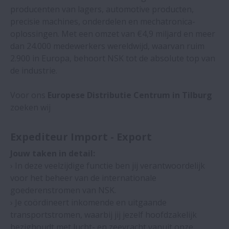
producenten van lagers, automotive producten,
Audytor wewnętrzny
precisie machines, onderdelen en mechatronica-
oplossingen. Met een omzet van €4,9 miljard en meer
Sales Engineer - Sweden
dan 24.000 medewerkers wereldwijd, waarvan ruim
2.900 in Europa, behoort NSK tot de absolute top van
Expediteur Import-Export
de industrie.
Voor ons
Europese Distributie Centrum in Tilburg
Sales Engineer - OEM Business
zoeken wij
Development
Expediteur Import - Export
Sales Engineer – Aftermarket Business
Development
Jouw taken in detail:
› In deze veelzijdige functie ben jij verantwoordelijk
voor het beheer van de internationale
HR & ADMINISTRATION ADVISOR (F/M/D)
goederenstromen van NSK.
› Je coördineert inkomende en uitgaande
transportstromen, waarbij jij jezelf hoofdzakelijk
bezighoudt met lucht- en zeevracht vanuit onze