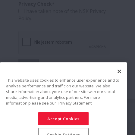
Privacy Check*
I have taken note of the NSK Privacy
Policy.
Submit
This website uses cookies to enhance user experience and to
analyze performance and traffic on our website. We also
share information about your use of our site with our social
media, advertising and analytics partners. For more
information please see our
Privacy Statement
Połącz
Accept Cookies
Udostępnij
Polityka mediów społecznościowych
Znaki towarowe
Cookie Settings