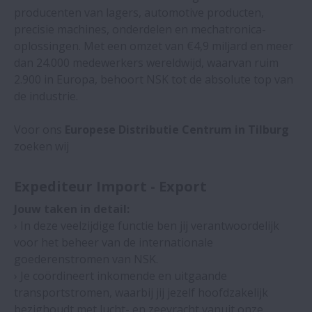
producenten van lagers, automotive producten,
Audytor wewnętrzny
precisie machines, onderdelen en mechatronica-
oplossingen. Met een omzet van €4,9 miljard en meer
Sales Engineer - Sweden
dan 24.000 medewerkers wereldwijd, waarvan ruim
2.900 in Europa, behoort NSK tot de absolute top van
Expediteur Import-Export
de industrie.
Voor ons
Europese Distributie Centrum in Tilburg
Sales Engineer - OEM Business
zoeken wij
Development
Expediteur Import - Export
Sales Engineer – Aftermarket Business
Development
Jouw taken in detail:
› In deze veelzijdige functie ben jij verantwoordelijk
voor het beheer van de internationale
HR & ADMINISTRATION ADVISOR (F/M/D)
goederenstromen van NSK.
› Je coördineert inkomende en uitgaande
transportstromen, waarbij jij jezelf hoofdzakelijk
bezighoudt met lucht- en zeevracht vanuit onze