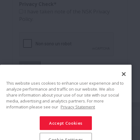
Privacy Check*
I have taken note of the NSK Privacy
Policy.
Submit
This website uses cookies to enhance user experience and to
analyze performance and traffic on our website. We also
share information about your use of our site with our social
media, advertising and analytics partners. For more
information please see our
Privacy Statement
Connetti
Accept Cookies
Condividi
Politica sui Social Media
Marchi commerciali
Termini & Condizioni
Cookie Settings