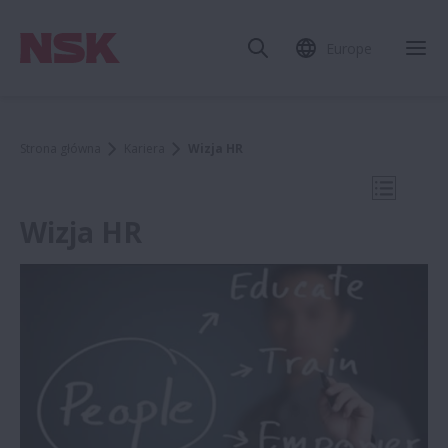
Europe
Zam
Strona główna
Kariera
Wizja HR
Otwórz 
Wizja HR
Kariera
Wizja HR
Oferty Pracy