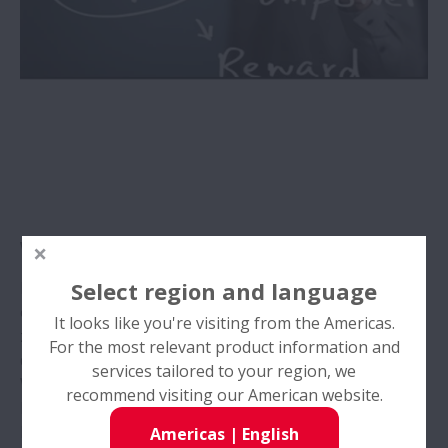
Kariery w NSK
Globalna Strona Karier
Formularz Aplikacyjny
Career Stories
Witamy w NSK
Select region and language
Nie wystarczy znaleźć ludzi, którzy posiadają
odpowiednią wiedzę, zdolności i potrafią pracować w
It looks like you're visiting from the Americas.
zespole. Tacy ludzie muszą zostać zintegrowani z
For the most relevant product information and
działaniami firmy.
services tailored to your region, we
Właśnie na tym mają polegać efektywne osiągnięcia
recommend visiting our American website.
Human Resources. Oferowanie ludziom perspektyw
kariery oraz wsparcie w ich harmonijnym
Americas
|
English