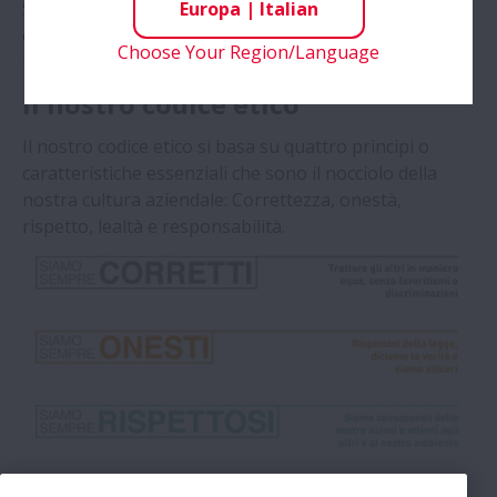
Europa
|
Italian
Soprattutto, fare in modo che questi fattori
determinano il successo della società è l'obbiettivo di
Choose Your Region/Language
NSK Human Resources.
Il nostro codice etico
Il nostro codice etico si basa su quattro principi o
caratteristiche essenziali che sono il nocciolo della
nostra cultura aziendale: Correttezza, onestà,
rispetto, lealtà e responsabilità.