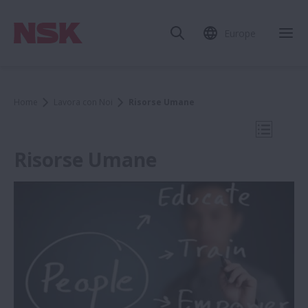
Europe
Chi
Home
Lavora con Noi
Risorse Umane
Apri la 
Risorse Umane
Lavora con Noi
Risorse Umane
Offerte di Lavoro