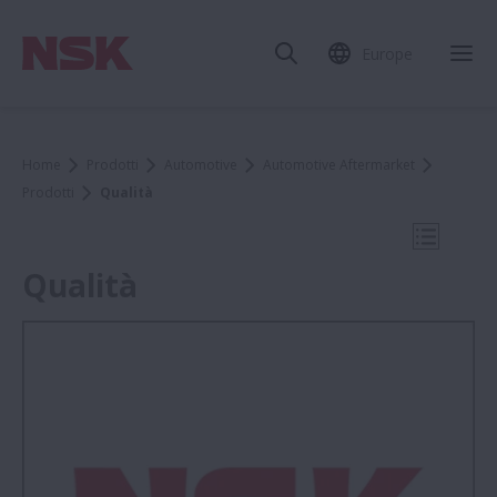
Europe
Chi
Home
Prodotti
Automotive
Automotive Aftermarket
Prodotti
Qualità
Apri la 
Qualità
Prodotti
Cuscinetti per Mozzi Ruota