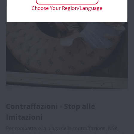
Choose Your Region/Language
Contraffazioni - Stop alle
Imitazioni
Per combattere la piaga della contraffazione, NSK,