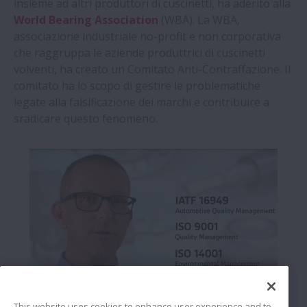
insieme ad altri produttori di cuscinetti, ha aderito alla
World Bearing Association
(WBA). La WBA,
associazione industriale no-profit e non corporativa
che raggruppa le aziende produttrici di cuscinetti
volventi, ha creato un Comitato Anti-Contraffazione. Il
comitato ha lo scopo di gestire le problematiche
legate alla falsificazione dei marchi e contribuire a
sradicare questo fenomeno.
This website uses cookies to enhance user experience and to