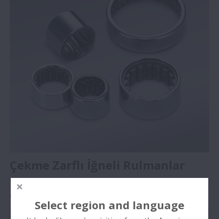
Products
Çekme Zarflı İğneli Rulmanlar
Kam mili muyluları, kompresörler ve güç aktarma
organları gibi otomotiv uygulamalarında kullanılır.
>>
Select region and language