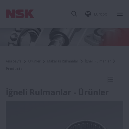
Europe
Mob
Ana Sayfa
Ürünler
Makaralı Rulmanlar
İğneli Rulmanlar
Products
Mobil N
İğneli Rulmanlar - Ürünler
İğneli Rulmanlar