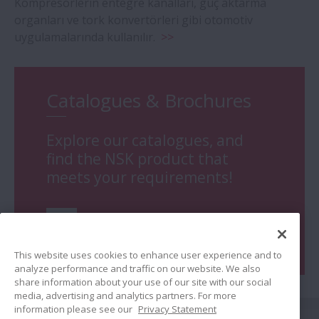
Kompresörlerin entegre kanalları, güç aktarma
organları ve tork konvertörleri gibi otomotiv
uygulamalarında kullanılır.
>>
Catalogues & Brochures
Explore our catalogues, and
find the NSK product that
meets your requirements!
Go
This website uses cookies to enhance user experience and to
analyze performance and traffic on our website. We also
share information about your use of our site with our social
media, advertising and analytics partners. For more
information please see our
Privacy Statement
Bağlan