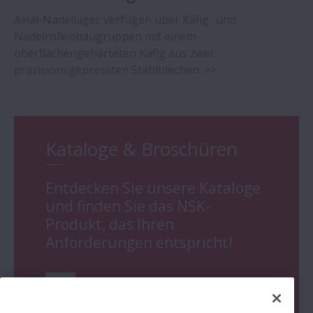
Axial-Nadellager verfügen über Käfig- und
Nadelrollenbaugruppen mit einem
oberflächengehärteten Käfig aus zwei
präzisionsgepressten Stahlblechen.
>>
Kataloge & Broschüren
Entdecken Sie unsere Kataloge
und finden Sie das NSK-
Produkt, das Ihren
Anforderungen entspricht!
Go