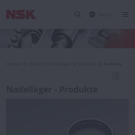
Europe
Mob
Startseite
Produkte
Rollenlager
Nadellager
Produkte
Mobile N
Nadellager - Produkte
Nadellager
Produkte