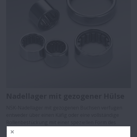
Nadellager mit gezogener Hülse
NSK-Nadellager mit gezogenen Büchsen verfügen
entweder über einen Käfig oder eine vollständige
Rollenbestückung mit einer speziellen Form des
Außenrings, der die Rollen axial umfasst.
>>