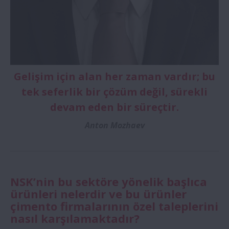
Gelişim için alan her zaman vardır; bu
tek seferlik bir çözüm değil, sürekli
devam eden bir süreçtir.
Anton Mozhaev
NSK’nin bu sektöre yönelik başlıca
ürünleri nelerdir ve bu ürünler
çimento firmalarının özel taleplerini
nasıl karşılamaktadır?