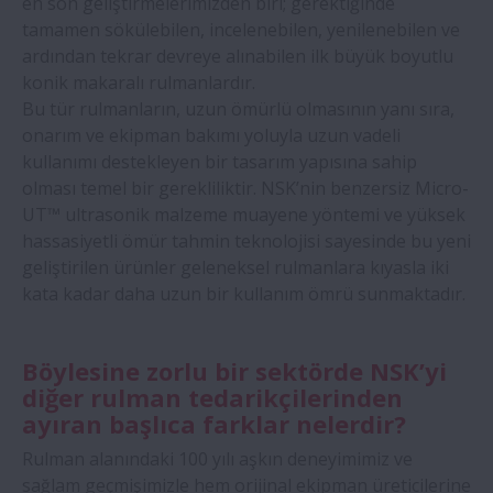
en son geliştirmelerimizden biri; gerektiğinde
tamamen sökülebilen, incelenebilen, yenilenebilen ve
ardından tekrar devreye alınabilen ilk büyük boyutlu
konik makaralı rulmanlardır.
Bu tür rulmanların, uzun ömürlü olmasının yanı sıra,
onarım ve ekipman bakımı yoluyla uzun vadeli
kullanımı destekleyen bir tasarım yapısına sahip
olması temel bir gerekliliktir. NSK’nin benzersiz Micro-
UT™ ultrasonik malzeme muayene yöntemi ve yüksek
hassasiyetli ömür tahmin teknolojisi sayesinde bu yeni
geliştirilen ürünler geleneksel rulmanlara kıyasla iki
kata kadar daha uzun bir kullanım ömrü sunmaktadır.
Böylesine zorlu bir sektörde NSK’yi
diğer rulman tedarikçilerinden
ayıran başlıca farklar nelerdir?
Rulman alanındaki 100 yılı aşkın deneyimimiz ve
sağlam geçmişimizle hem orijinal ekipman üreticilerine