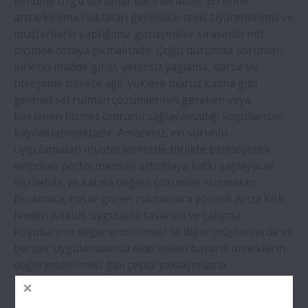
kendine özgü sorunlar barındırabilir. En kritik
arıza/kırılma noktaları genellikle tesis ziyaretlerimiz ve
müşterilerle yaptığımız görüşmeler sırasında net
biçimde ortaya çıkmaktadır. Çoğu durumda sorunlar;
kirletici madde girişi, yetersiz yağlama, darbe ve
titreşimle birlikte ağır yüklere maruz kalma gibi
geleneksel rulman çözümlerinin gereken veya
beklenen hizmet ömrünü sağlayamadığı koşullardan
kaynaklanmaktadır. Amacımız, en sorunlu
uygulamaları müşterilerimizle birlikte belirleyerek
ekipman performansını artırmaya katkı sağlayacak
ölçülebilir ve katma değerli çözümler sunmaktır.
Bu amaca; hasar gören rulmanlara yönelik Arıza Kök
Neden Analizi, uygulama tasarımı ve çalışma
koşullarının değerlendirilmesi ile diğer müşterilerde ve
benzer uygulamalarda elde edilen başarılı örneklerin
değerlendirilmesi gibi çeşitli yaklaşımlarla
ulaşılmaktadır.