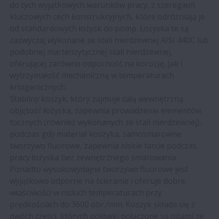
do tych wyjątkowych warunków pracy, z szeregiem
kluczowych cech konstrukcyjnych, które odróżniają je
od standardowych łożysk do pomp. Łożyska te są
zazwyczaj wykonane ze stali nierdzewnej AISI 440C lub
podobnej martenzytycznej stali nierdzewnej,
oferującej zarówno odporność na korozję, jak i
wytrzymałość mechaniczną w temperaturach
kriogenicznych.
Stabilny koszyk, który zajmuje całą wewnętrzną
objętość łożyska, zapewnia prowadzenie elementów
tocznych (również wykonanych ze stali nierdzewnej),
podczas gdy materiał koszyka, samosmarowne
tworzywo fluorowe, zapewnia niskie tarcie podczas
pracy łożyska bez zewnętrznego smarowania.
Ponadto wysokowydajne tworzywo fluorowe jest
wyjątkowo odporne na ścieranie i oferuje dobre
właściwości w niskich temperaturach przy
prędkościach do 3600 obr./min. Koszyk składa się z
dwóch części, których połówki połączone są nitami ze