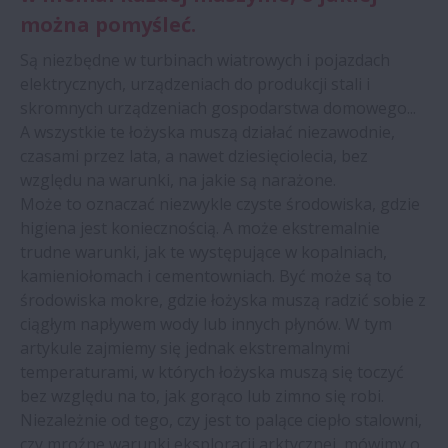
można pomyśleć.
Są niezbędne w turbinach wiatrowych i pojazdach
elektrycznych, urządzeniach do produkcji stali i
skromnych urządzeniach gospodarstwa domowego...
A wszystkie te łożyska muszą działać niezawodnie,
czasami przez lata, a nawet dziesięciolecia, bez
względu na warunki, na jakie są narażone.
Może to oznaczać niezwykle czyste środowiska, gdzie
higiena jest koniecznością. A może ekstremalnie
trudne warunki, jak te występujące w kopalniach,
kamieniołomach i cementowniach. Być może są to
środowiska mokre, gdzie łożyska muszą radzić sobie z
ciągłym napływem wody lub innych płynów. W tym
artykule zajmiemy się jednak ekstremalnymi
temperaturami, w których łożyska muszą się toczyć
bez względu na to, jak gorąco lub zimno się robi.
Niezależnie od tego, czy jest to palące ciepło stalowni,
czy mroźne warunki eksploracji arktycznej, mówimy o