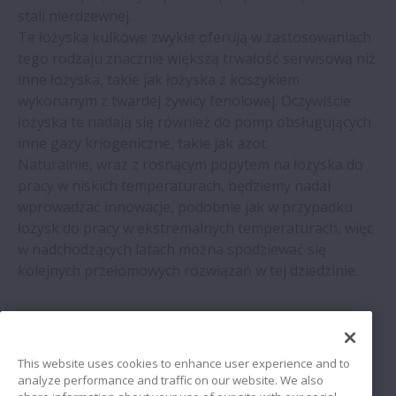
stali nierdzewnej.
Te łożyska kulkowe zwykłe oferują w zastosowaniach
tego rodzaju znacznie większą trwałość serwisową niż
inne łożyska, takie jak łożyska z koszykiem
wykonanym z twardej żywicy fenolowej. Oczywiście
łożyska te nadają się również do pomp obsługujących
inne gazy kriogeniczne, takie jak azot.
Naturalnie, wraz z rosnącym popytem na łożyska do
pracy w niskich temperaturach, będziemy nadal
wprowadzać innowacje, podobnie jak w przypadku
łożysk do pracy w ekstremalnych temperaturach, więc
w nadchodzących latach można spodziewać się
kolejnych przełomowych rozwiązań w tej dziedzinie.
Zobacz blogi NSK
This website uses cookies to enhance user experience and to
analyze performance and traffic on our website. We also