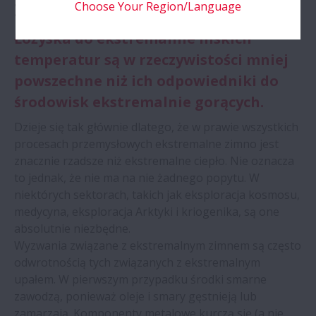
Zimno
Choose Your Region/Language
Łożyska do ekstremalnie niskich
temperatur są w rzeczywistości mniej
powszechne niż ich odpowiedniki do
środowisk ekstremalnie gorących.
Dzieje się tak głównie dlatego, że w prawie wszystkich
procesach przemysłowych ekstremalne zimno jest
znacznie rzadsze niż ekstremalne ciepło. Nie oznacza
to jednak, że nie ma na nie żadnego popytu. W
niektórych sektorach, takich jak eksploracja kosmosu,
medycyna, eksploracja Arktyki i kriogenika, są one
absolutnie niezbędne.
Wyzwania związane z ekstremalnym zimnem są często
odwrotnością tych związanych z ekstremalnym
upałem. W pierwszym przypadku środki smarne
zawodzą, ponieważ oleje i smary gęstnieją lub
zamarzają. Komponenty metalowe kurczą się (a nie